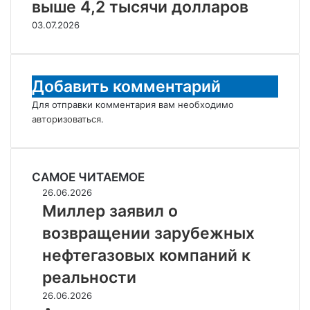
выше 4,2 тысячи долларов
03.07.2026
Добавить комментарий
Для отправки комментария вам необходимо
авторизоваться
.
САМОЕ ЧИТАЕМОЕ
Миллер
26.06.2026
заявил
Миллер заявил о
о
возвращении зарубежных
возвращении
зарубежных
нефтегазовых компаний к
нефтегазовых
реальности
компаний
к
Аукцион
26.06.2026
реальности
на