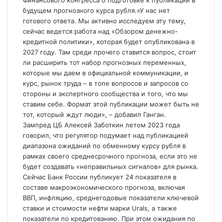
Финансового конгресса о подготовке к
публикации в
будущем прогнозного курса рубля.»У нас нет
готового ответа. Мы активно исследуем эту тему,
сейчас ведется работа над «Обзором денежно-
кредитной политики», которая будет опубликована в
2027 году. Там среди прочего ставится вопрос, стоит
ли расширить тот набор прогнозных переменных,
которые мы даем в официальной коммуникации, и
курс, рынок труда – в топе вопросов и запросов со
стороны и экспертного сообщества и того, что мы
ставим себе. Формат этой публикации может быть не
тот, который ждут люди», – добавил Ганган.
Зампред ЦБ Алексей Заботкин летом 2023 года
говорил, что регулятор подумает над публикацией
диапазона ожиданий по обменному курсу рубля в
рамках своего среднесрочного прогноза, если это не
будет создавать «неправильных сигналов» для рынка.
Сейчас Банк России публикует 24 показателя в
составе макроэкономического прогноза, включая
ВВП, инфляцию, среднегодовые показатели ключевой
ставки и стоимости нефти марки Urals, а также
показатели по кредитованию. При этом ожидания по