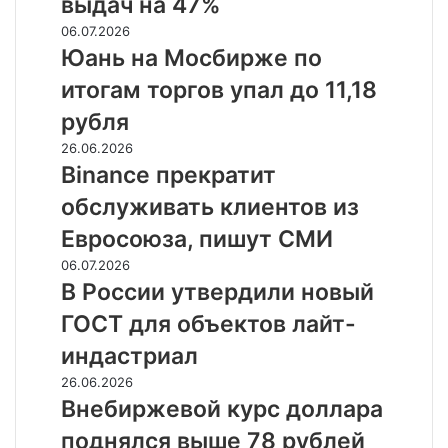
выдач на 47%
снизили
Юань
06.07.2026
объем
на
Юань на Мосбирже по
выдач
Мосбирже
на
итогам торгов упал до 11,18
по
47%
итогам
рубля
торгов
Binance
26.06.2026
упал
прекратит
Binance прекратит
до
обслуживать
11,18
обслуживать клиентов из
клиентов
рубля
из
Евросоюза, пишут СМИ
Евросоюза,
В
06.07.2026
пишут
России
В России утвердили новый
СМИ
утвердили
ГОСТ для объектов лайт-
новый
ГОСТ
индастриал
для
Внебиржевой
26.06.2026
объектов
курс
Внебиржевой курс доллара
лайт-
доллара
индастриал
поднялся выше 78 рублей
поднялся