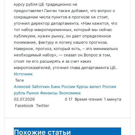
курсу рубля ЦБ традиционно не
предоставляет.Ганган также добавил, что вопрос о
сокращении числа пунктов в прогнозе не стоит,
уточнил директор департамента. «Нам кажется, что
тот набор макропеременных, который мы сейчас
публикуем, нужен рынку, он дает определенное
понимание, фактуру и логику нашего прогноза.
Наверное, прогноз, который есть, – это минимально
необходимый набор», — сказал он.Вопрос в том,
стоит ли его расширять и за счет каких
макропоказателей, уточнил глава департамента ЦБ.
Источник
Теги
Алексей Заботкин
Банк России
Курсы валют
Россия
рубль
Рынок
Финансы
Экономика
02.07.2026
0
17
Время чтения: 1 минута
LinkedIn
Tumblr
Reddit
Вконтакте
Одноклассники
Skype
Messenger
Messenger
WhatsApp
Telegram
Viber
Line
Поделиться
Facebook
Twitter
через
электронную
почту
Похожие статьи