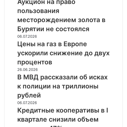
Аукцион на право
право
пользования
пользования
месторождением
месторождением золота в
золота
Бурятии не состоялся
в
Бурятии
Цены
06.07.2026
не
на
Цены на газ в Европе
состоялся
газ
ускорили снижение до двух
в
Европе
процентов
ускорили
В
26.06.2026
снижение
МВД
В МВД рассказали об исках
до
рассказали
двух
к полиции на триллионы
об
процентов
исках
рублей
к
Кредитные
06.07.2026
полиции
кооперативы
Кредитные кооперативы в I
на
в
триллионы
квартале снизили объем
I
рублей
квартале