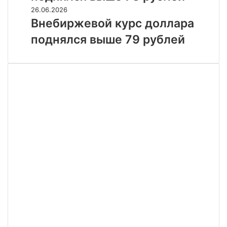
выше
Внебиржевой
26.06.2026
78
курс
Внебиржевой курс доллара
рублей
доллара
поднялся выше 79 рублей
поднялся
выше
79
рублей