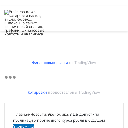
Войти
Switch
Искат
М
skin
Финансовые рынки
от TradingView
Котировки
предоставлены TradingView
Главная
/
Новости
/
Экономика
/
В ЦБ допустили
публикацию прогнозного курса рубля в будущем
Экономика