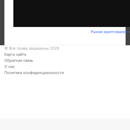
Рынки криптовалют
© Все права защищены 2026
Карта сайта
Обратная связь
О нас
Политика конфиденциальности
Twitter
YouTube
vk.com
Одноклассники
Telegram
RSS
Кнопка
«Наверх»