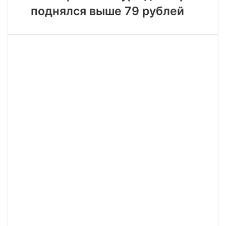
рублей
доллара
поднялся выше 79 рублей
поднялся
выше
79
рублей