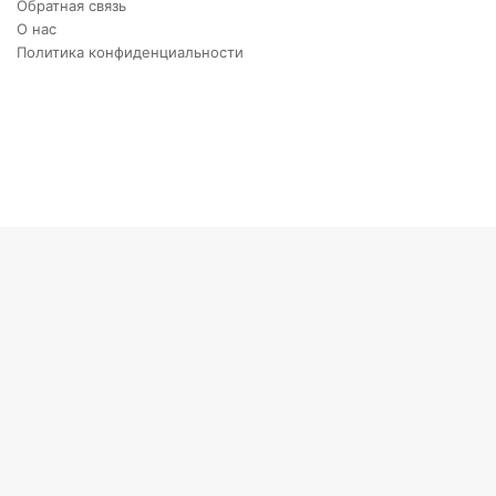
Обратная связь
О нас
Политика конфиденциальности
Twitter
YouTube
vk.com
Одноклассники
Telegram
RSS
Кнопка
«Наверх»