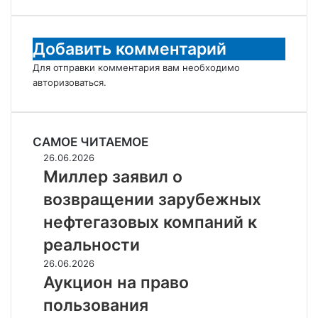
Добавить комментарий
Для отправки комментария вам необходимо
авторизоваться
.
САМОЕ ЧИТАЕМОЕ
Миллер
26.06.2026
заявил
Миллер заявил о
о
возвращении зарубежных
возвращении
зарубежных
нефтегазовых компаний к
нефтегазовых
реальности
компаний
к
Аукцион
26.06.2026
реальности
на
Аукцион на право
право
пользования
пользования