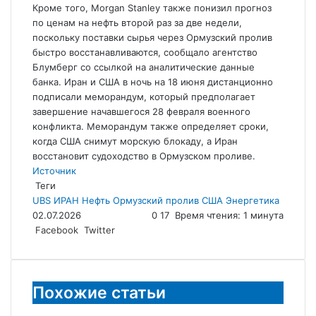
Кроме того, Morgan Stanley также понизил прогноз
по ценам на нефть второй раз за две недели,
поскольку поставки сырья через Ормузский пролив
быстро восстанавливаются, сообщало агентство
Блумберг со ссылкой на аналитические данные
банка. Иран и США в ночь на 18 июня дистанционно
подписали меморандум, который предполагает
завершение начавшегося 28 февраля военного
конфликта. Меморандум также определяет сроки,
когда США снимут морскую блокаду, а Иран
восстановит судоходство в Ормузском проливе.
Источник
Теги
UBS
ИРАН
Нефть
Ормузский пролив
США
Энергетика
02.07.2026
0
17
Время чтения: 1 минута
LinkedIn
Tumblr
Reddit
Вконтакте
Одноклассники
Skype
Messenger
Messenger
WhatsApp
Telegram
Viber
Line
Поделиться
Facebook
Twitter
через
электронную
почту
Похожие статьи