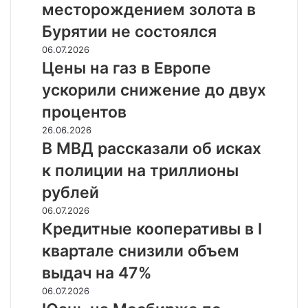
месторождением
месторождением золота в
золота
Бурятии не состоялся
в
Бурятии
Цены
06.07.2026
не
на
Цены на газ в Европе
состоялся
газ
ускорили снижение до двух
в
Европе
процентов
ускорили
В
26.06.2026
снижение
МВД
В МВД рассказали об исках
до
рассказали
двух
к полиции на триллионы
об
процентов
исках
рублей
к
Кредитные
06.07.2026
полиции
кооперативы
Кредитные кооперативы в I
на
в
триллионы
квартале снизили объем
I
рублей
квартале
выдач на 47%
снизили
Юань
06.07.2026
объем
на