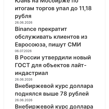
Юань на Мосбирже по
выдач
Мосбирже
на
итогам торгов упал до 11,18
по
47%
итогам
рубля
торгов
Binance
26.06.2026
упал
прекратит
Binance прекратит
до
обслуживать
11,18
обслуживать клиентов из
клиентов
рубля
из
Евросоюза, пишут СМИ
Евросоюза,
В
06.07.2026
пишут
России
В России утвердили новый
СМИ
утвердили
ГОСТ для объектов лайт-
новый
ГОСТ
индастриал
для
Внебиржевой
26.06.2026
объектов
курс
Внебиржевой курс доллара
лайт-
доллара
индастриал
поднялся выше 78 рублей
поднялся
выше
Внебиржевой
26.06.2026
78
курс
Внебиржевой курс доллара