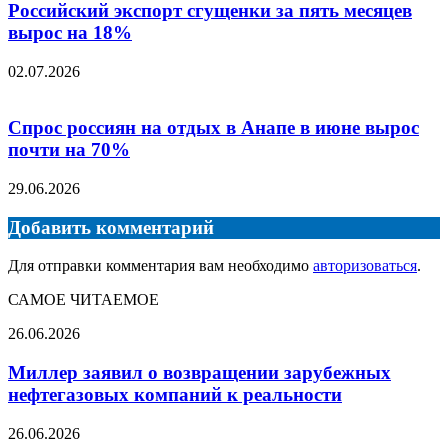
Российский экспорт сгущенки за пять месяцев
вырос на 18%
02.07.2026
Спрос россиян на отдых в Анапе в июне вырос
почти на 70%
29.06.2026
Добавить комментарий
Для отправки комментария вам необходимо
авторизоваться
.
САМОЕ ЧИТАЕМОЕ
Миллер
26.06.2026
заявил
о
Миллер заявил о возвращении зарубежных
возвращении
нефтегазовых компаний к реальности
зарубежных
нефтегазовых
Аукцион
26.06.2026
компаний