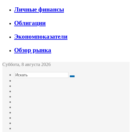
Личные финансы
Облигации
Экономпоказатели
Обзор рынка
Суббота, 8 августа 2026
Искать
Switch
skin
Sidebar
Случайная
статья
Войти
Twitter
YouTube
vk.com
Одноклассники
Telegram
RSS