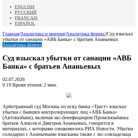
ENGLISH
РУССКИЙ
FRANÇAIS
ESPAÑOL
Главная
/
Аналитика и мнения
/
Аналитика форекс
/
Суд взыскал
убытки от санации «АВБ Банка» с братьев Ананьевых
Аналитика форекс
Суд взыскал убытки от санации «АВБ
Банка» с братьев Ананьевых
02.07.2026
0
19
Время чтения: 2 мин.
Арбитражный суд Москвы по иску банка «Траст» взыскал
убытки с бывших контролирующих лиц «АВБ Банка»
(Автовазбанк), включая экс-бенефициаров Промсвязьбанка
братьев Алексея и Дмитрия Ананьевых, говорится в
материалах, с которыми ознакомилось РИА Новости. Убытки
солидарно с
Ананьевыми взысканы также с экс-совладельца