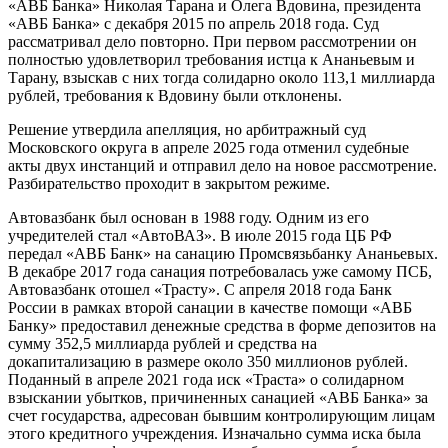
«АВБ Банка» Николая Тарана и Олега Вдовина, президента
«АВБ Банка» с декабря 2015 по апрель 2018 года. Суд
рассматривал дело повторно. При первом рассмотрении он
полностью удовлетворил требования истца к Ананьевым и
Тарану, взыскав с них тогда солидарно около 113,1 миллиарда
рублей, требования к Вдовину были отклонены.
Решение утвердила апелляция, но арбитражный суд
Московского округа в апреле 2025 года отменил судебные
акты двух инстанций и отправил дело на новое рассмотрение.
Разбирательство проходит в закрытом режиме.
Автовазбанк был основан в 1988 году. Одним из его
учредителей стал «АвтоВАЗ». В июле 2015 года ЦБ РФ
передал «АВБ Банк» на санацию Промсвязьбанку Ананьевых.
В декабре 2017 года санация потребовалась уже самому ПСБ,
Автовазбанк отошел «Трасту». С апреля 2018 года Банк
России в рамках второй санации в качестве помощи «АВБ
Банку» предоставил денежные средства в форме депозитов на
сумму 352,5 миллиарда рублей и средства на
докапитализацию в размере около 350 миллионов рублей.
Поданный в апреле 2021 года иск «Траста» о солидарном
взыскании убытков, причиненных санацией «АВБ Банка» за
счет государства, адресован бывшим контролирующим лицам
этого кредитного учреждения. Изначально сумма иска была