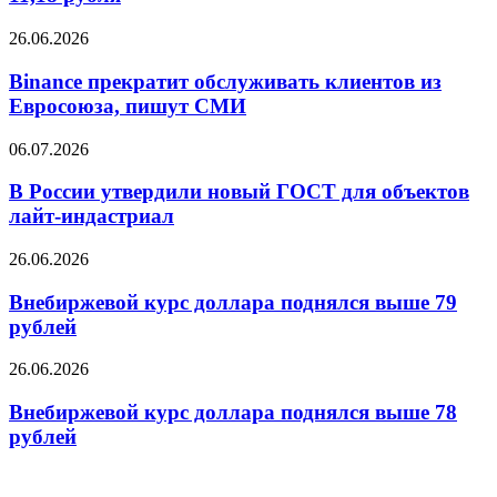
итогам
торгов
Binance
26.06.2026
упал
прекратит
до
обслуживать
Binance прекратит обслуживать клиентов из
11,18
клиентов
Евросоюза, пишут СМИ
рубля
из
Евросоюза,
В
06.07.2026
пишут
России
СМИ
утвердили
В России утвердили новый ГОСТ для объектов
новый
лайт-индастриал
ГОСТ
для
Внебиржевой
26.06.2026
объектов
курс
лайт-
доллара
Внебиржевой курс доллара поднялся выше 79
индастриал
поднялся
рублей
выше
79
Внебиржевой
26.06.2026
рублей
курс
доллара
Внебиржевой курс доллара поднялся выше 78
поднялся
рублей
выше
78
рублей