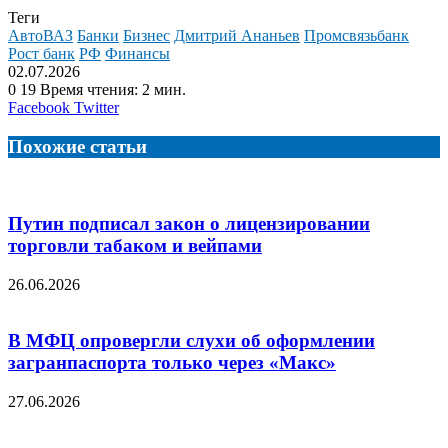
Теги
АвтоВАЗ
Банки
Бизнес
Дмитрий Ананьев
Промсвязьбанк
Рост банк
РФ
Финансы
02.07.2026
0
19
Время чтения: 2 мин.
LinkedIn
Tumblr
Reddit
Вконтакте
Одноклассники
Skype
Messenger
Messenger
WhatsApp
Telegram
Viber
Line
Поделиться
Facebook
Twitter
через
электронную
Похожие статьи
почту
Путин подписал закон о лицензировании
торговли табаком и вейпами
26.06.2026
В МФЦ опровергли слухи об оформлении
загранпаспорта только через «Макс»
27.06.2026