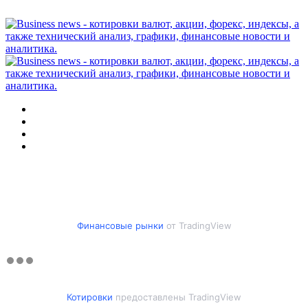
Меню
Искать
Switch
skin
Войти
Финансовые рынки
от TradingView
Котировки
предоставлены TradingView