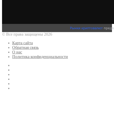
Рынки криптовалют
предо
© Все права защищены 2026
Карта сайта
Обратная связь
О нас
Политика конфиденциальности
Twitter
YouTube
vk.com
Одноклассники
Telegram
RSS
Кнопка
«Наверх»