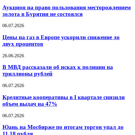
на
к
право
Аукцион на право пользования месторождением
реальности
пользования
золота в Бурятии не состоялся
месторождением
золота
Цены
06.07.2026
в
на
Бурятии
газ
Цены на газ в Европе ускорили снижение до
не
в
двух процентов
состоялся
Европе
ускорили
В
26.06.2026
снижение
МВД
до
рассказали
В МВД рассказали об исках к полиции на
двух
об
триллионы рублей
процентов
исках
к
Кредитные
06.07.2026
полиции
кооперативы
на
в
Кредитные кооперативы в I квартале снизили
триллионы
I
объем выдач на 47%
рублей
квартале
снизили
Юань
06.07.2026
объем
на
выдач
Мосбирже
Юань на Мосбирже по итогам торгов упал до
на
по
11,18 рубля
47%