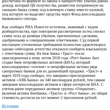
рассчитана по формуле из закона о банкротстве: убытки равны
доходу, который ЦБ получил бы, разместив потраченную на
санацию банка сумму под ключевую ставку вместо нулевой,
под которую он выделяет средства через Фонд консолидации
банковского сектора.
Как сообщил РИА Новости источник, знакомый с ходом
разбирательства, при повторном рассмотрении истец снизил
сумму иска до размера убытков, причиненных сделками,
одобренными и совершенными ответчиками. Суд первой
инстанции уточненные требования полностью удовлетворил,
однако собеседник агентства отказался сообщить взысканную
с ответчиков сумму. На базе банка «Траст» после
присоединения к нему летом 2018 года «Рост банка» был
создан банк непрофильных активов (БНА), который
консолидировал «плохие» и непрофильные активы ряда
санируемых банков для их дальнейшей продажи. «Траст» в
марте 2019 года сообщал, что завершил присоединение
активов «АВБ Банка» на 340 миллиардов рублей, тем самым
завершив консолидацию активов в сфере интересов БНА. С
учетом ранее переданных активов группы «Открытие»,
включая активы Бинбанка, «Траста» и «Рост банка», их общая
стоимость достигла на тот момент 2 триллионов рублей.
Источник