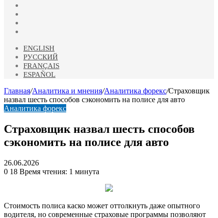
vk.com
Одноклассники
Telegram
RSS
ENGLISH
РУССКИЙ
FRANÇAIS
ESPAÑOL
Главная
/
Аналитика и мнения
/
Аналитика форекс
/
Страховщик
назвал шесть способов сэкономить на полисе для авто
Аналитика форекс
Страховщик назвал шесть способов
сэкономить на полисе для авто
26.06.2026
0
18
Время чтения: 1 минута
Стоимость полиса каско может оттолкнуть даже опытного
водителя, но современные страховые программы позволяют