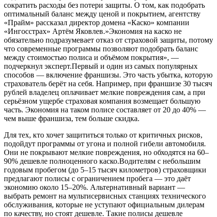
сократить расходы без потери защиты. О том, как подобрать
оптимальный баланс между ценой и покрытием, агентству
«Прайм» рассказал директор домена «Каско»
компании
«Ингосстрах» Артём Яковлев.»Экономия на каско не
обязательно подразумевает отказ от страховой защиты, потому
что современные программы позволяют подобрать баланс
между стоимостью полиса и объёмом покрытия», —
подчеркнул эксперт.Первый и один из самых популярных
способов — включение франшизы. Это часть убытка, которую
страхователь берёт на себя. Например, при франшизе 30 тысяч
рублей владелец оплачивает мелкие повреждения сам, а при
серьёзном ущербе страховая компания возмещает большую
часть. Экономия на таком полисе составляет от 20 до 40% —
чем выше франшиза, тем больше скидка.
Для тех, кто хочет защититься только от критичных рисков,
подойдут программы от угона и полной гибели автомобиля.
Они не покрывают мелкие повреждения, но обходятся на 60–
90% дешевле полноценного каско.Водителям с небольшим
годовым пробегом (до 5–15 тысяч километров) страховщики
предлагают полисы с ограничением пробега — это даёт
экономию около 15–20%. Альтернативный вариант —
выбрать ремонт на мультисервисных станциях технического
обслуживания, которые не уступают официальным дилерам
по качеству, но стоят дешевле. Такие полисы дешевле