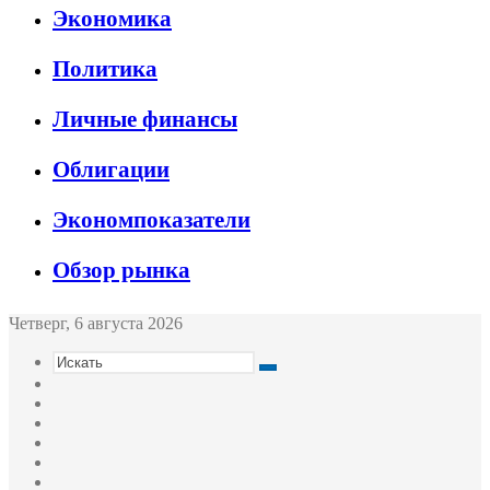
Экономика
Политика
Личные финансы
Облигации
Экономпоказатели
Обзор рынка
Четверг, 6 августа 2026
Искать
Switch
skin
Sidebar
Случайная
статья
Войти
Twitter
YouTube