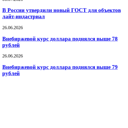
пишут
России
СМИ
утвердили
В России утвердили новый ГОСТ для объектов
новый
лайт-индастриал
ГОСТ
для
Внебиржевой
26.06.2026
объектов
курс
лайт-
доллара
Внебиржевой курс доллара поднялся выше 78
индастриал
поднялся
рублей
выше
78
Внебиржевой
26.06.2026
рублей
курс
доллара
Внебиржевой курс доллара поднялся выше 79
поднялся
рублей
выше
79
рублей