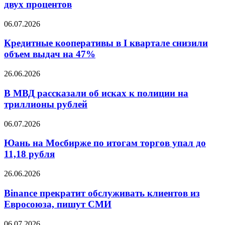
в
двух процентов
состоялся
Европе
ускорили
Кредитные
06.07.2026
снижение
кооперативы
до
в
Кредитные кооперативы в I квартале снизили
двух
I
объем выдач на 47%
процентов
квартале
снизили
В
26.06.2026
объем
МВД
выдач
рассказали
В МВД рассказали об исках к полиции на
на
об
триллионы рублей
47%
исках
к
Юань
06.07.2026
полиции
на
на
Мосбирже
Юань на Мосбирже по итогам торгов упал до
триллионы
по
11,18 рубля
рублей
итогам
торгов
Binance
26.06.2026
упал
прекратит
до
обслуживать
Binance прекратит обслуживать клиентов из
11,18
клиентов
Евросоюза, пишут СМИ
рубля
из
Евросоюза,
В
06.07.2026