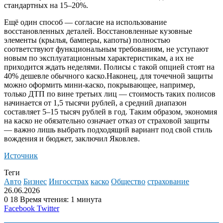
стандартных на 15–20%.
Ещё один способ — согласие на использование
восстановленных деталей. Восстановленные кузовные
элементы (крылья, бамперы, капоты) полностью
соответствуют функциональным требованиям, не уступают
новым по эксплуатационным характеристикам, а их не
приходится ждать неделями. Полисы с такой опцией стоят на
40% дешевле обычного каско.Наконец, для точечной защиты
можно оформить мини-каско, покрывающее, например,
только ДТП по вине третьих лиц — стоимость таких полисов
начинается от 1,5 тысячи рублей, а средний диапазон
составляет 5–15 тысяч рублей в год. Таким образом, экономия
на каско не обязательно означает отказ от страховой защиты
— важно лишь выбрать подходящий вариант под свой стиль
вождения и бюджет, заключил Яковлев.
Источник
Теги
Авто
Бизнес
Ингосстрах
каско
Общество
страхование
26.06.2026
0
18
Время чтения: 1 минута
LinkedIn
Tumblr
Reddit
Вконтакте
Одноклассники
Skype
Messenger
Messenger
WhatsApp
Telegram
Viber
Line
Поделиться
Facebook
Twitter
через