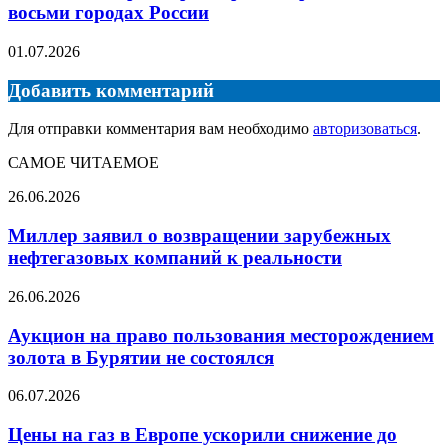
восьми городах России
01.07.2026
Добавить комментарий
Для отправки комментария вам необходимо
авторизоваться
.
САМОЕ ЧИТАЕМОЕ
Миллер
26.06.2026
заявил
о
Миллер заявил о возвращении зарубежных
возвращении
нефтегазовых компаний к реальности
зарубежных
нефтегазовых
Аукцион
26.06.2026
компаний
на
к
право
Аукцион на право пользования месторождением
реальности
пользования
золота в Бурятии не состоялся
месторождением
золота
Цены
06.07.2026
в
на
Бурятии
газ
Цены на газ в Европе ускорили снижение до
не