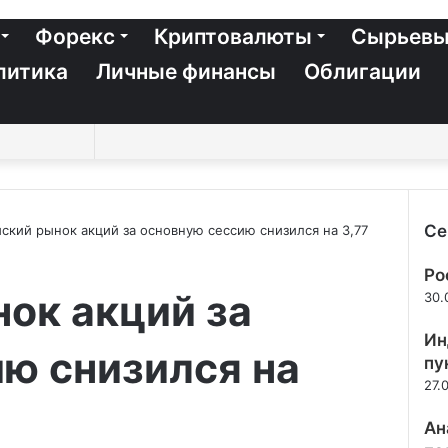
Форекс
Криптовалюты
Сырьевы
литика
Личные финансы
Облигации
Switch
Sidebar
Случайная
Войти
Twitter
YouTube
vk.com
Одноклассники
Telegram
RSS
Искать
skin
статья
Се
ский рынок акций за основную сессию снизился на 3,77
Зак
Ро
ок акций за
30.
Ин
ю снизился на
пу
27.
Ан