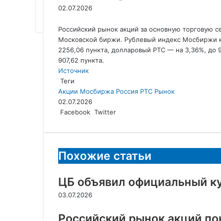
02.07.2026
Российский рынок акций за основную торговую се
Московской биржи. Рублевый индекс Мосбиржи к
2256,06 пункта, долларовый РТС — на 3,36%, до 
907,62
пункта.
Источник
Теги
Акции
Мосбиржа
Россия
РТС
Рынок
02.07.2026
LinkedIn
Tumblr
Reddit
Вконтакте
Одноклассники
Skype
Messenger
Messenger
WhatsApp
Telegram
Viber
Line
Поделиться
Facebook
Twitter
через
электронную
почту
Похожие статьи
ЦБ объявил официальный ку
03.07.2026
Российский рынок акций п