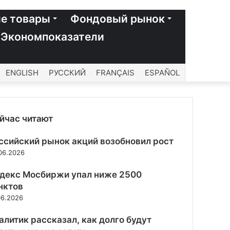
е товары
Фондовый рынок
Экономпоказатели
ENGLISH
РУССКИЙ
FRANÇAIS
ESPAÑOL
йчас читают
рыть
ссийский рынок акций возобновил рост
06.2026
декс Мосбиржи упал ниже 2500
нктов
06.2026
алитик рассказал, как долго будут