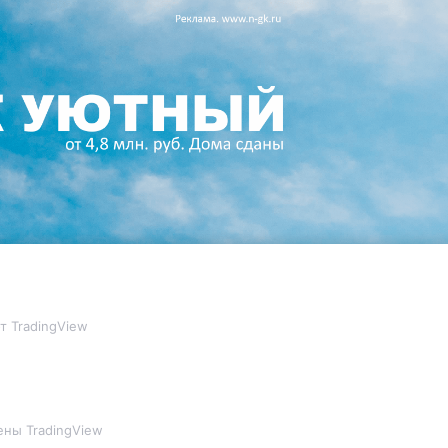
т TradingView
ны TradingView