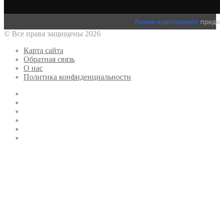
Рынки криптовалют
предо
© Все права защищены 2026
Карта сайта
Обратная связь
О нас
Политика конфиденциальности
Twitter
YouTube
vk.com
Одноклассники
Telegram
RSS
Кнопка
«Наверх»