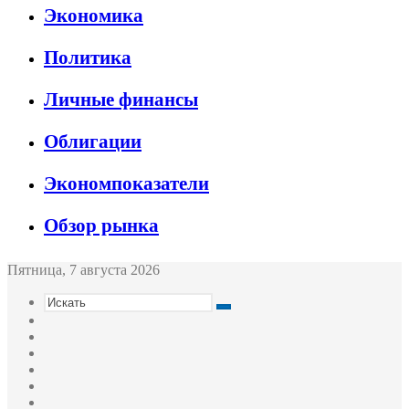
Экономика
Политика
Личные финансы
Облигации
Экономпоказатели
Обзор рынка
Пятница, 7 августа 2026
Искать
Switch
skin
Sidebar
Случайная
статья
Войти
Twitter
YouTube