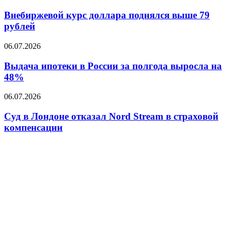
курс
СМИ
доллара
Внебиржевой курс доллара поднялся выше 79
поднялся
рублей
выше
79
Выдача
06.07.2026
рублей
ипотеки
в
Выдача ипотеки в России за полгода выросла на
России
48%
за
полгода
Суд
06.07.2026
выросла
в
на
Лондоне
Суд в Лондоне отказал Nord Stream в страховой
48%
отказал
компенсации
Nord
Stream
в
страховой
компенсации