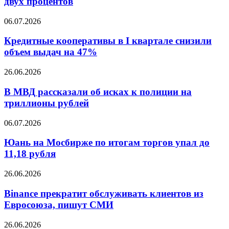
двух процентов
состоялся
Европе
ускорили
Кредитные
06.07.2026
снижение
кооперативы
до
в
Кредитные кооперативы в I квартале снизили
двух
I
объем выдач на 47%
процентов
квартале
снизили
В
26.06.2026
объем
МВД
выдач
рассказали
В МВД рассказали об исках к полиции на
на
об
триллионы рублей
47%
исках
к
Юань
06.07.2026
полиции
на
на
Мосбирже
Юань на Мосбирже по итогам торгов упал до
триллионы
по
11,18 рубля
рублей
итогам
торгов
Binance
26.06.2026
упал
прекратит
до
обслуживать
Binance прекратит обслуживать клиентов из
11,18
клиентов
Евросоюза, пишут СМИ
рубля
из
Евросоюза,
Внебиржевой
26.06.2026
пишут