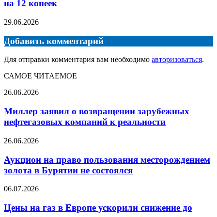
на 12 копеек
29.06.2026
Добавить комментарий
Для отправки комментария вам необходимо
авторизоваться
.
САМОЕ ЧИТАЕМОЕ
Миллер
26.06.2026
заявил
о
Миллер заявил о возвращении зарубежных
возвращении
нефтегазовых компаний к реальности
зарубежных
нефтегазовых
Аукцион
26.06.2026
компаний
на
к
право
Аукцион на право пользования месторождением
реальности
пользования
золота в Бурятии не состоялся
месторождением
золота
Цены
06.07.2026
в
на
Бурятии
газ
Цены на газ в Европе ускорили снижение до
не
в