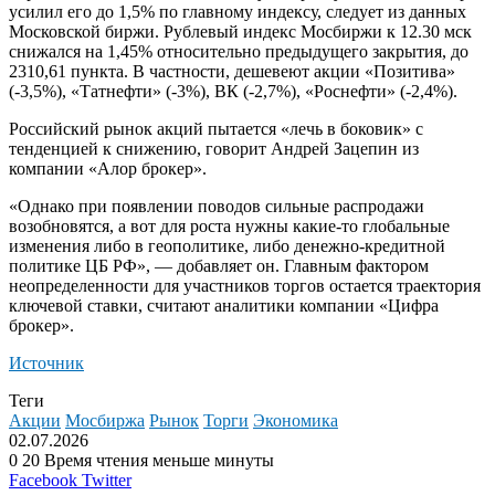
усилил его до 1,5% по главному индексу, следует из данных
Московской биржи. Рублевый индекс Мосбиржи к 12.30 мск
снижался на 1,45% относительно предыдущего закрытия, до
2310,61 пункта. В частности, дешевеют акции «Позитива»
(-3,5%), «Татнефти» (-3%), ВК (-2,7%), «Роснефти» (-2,4%).
Российский рынок акций пытается «лечь в боковик» с
тенденцией к снижению, говорит Андрей Зацепин из
компании «Алор брокер».
«Однако при появлении поводов сильные распродажи
возобновятся, а вот для роста нужны какие-то глобальные
изменения либо в геополитике, либо денежно-кредитной
политике ЦБ РФ», — добавляет он. Главным фактором
неопределенности для участников торгов остается траектория
ключевой ставки, считают аналитики компании «Цифра
брокер».
Источник
Теги
Акции
Мосбиржа
Рынок
Торги
Экономика
02.07.2026
0
20
Время чтения меньше минуты
LinkedIn
Tumblr
Reddit
Вконтакте
Одноклассники
Skype
Messenger
Messenger
WhatsApp
Telegram
Viber
Line
Поделиться
Facebook
Twitter