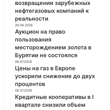
возвращении зарубежных
возвращении
зарубежных
нефтегазовых компаний к
нефтегазовых
реальности
компаний
к
Аукцион
26.06.2026
реальности
на
Аукцион на право
право
пользования
пользования
месторождением
месторождением золота в
золота
Бурятии не состоялся
в
Бурятии
Цены
06.07.2026
не
на
Цены на газ в Европе
состоялся
газ
ускорили снижение до двух
в
Европе
процентов
ускорили
Кредитные
06.07.2026
снижение
кооперативы
Кредитные кооперативы в I
до
в
двух
квартале снизили объем
I
процентов