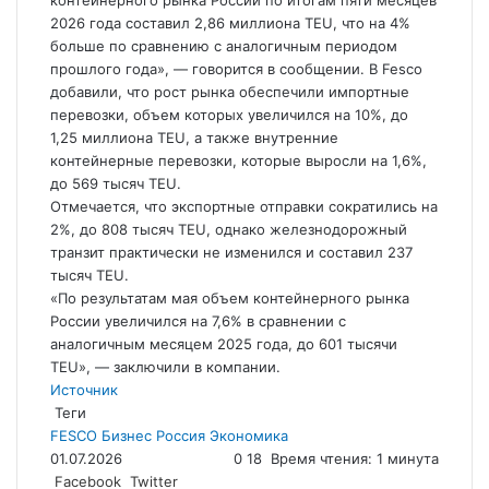
контейнерного рынка России по итогам пяти месяцев
2026 года составил 2,86 миллиона TEU, что на 4%
больше по сравнению с аналогичным периодом
прошлого года», — говорится в сообщении. В Fesco
добавили, что рост рынка обеспечили импортные
перевозки, объем которых увеличился на 10%, до
1,25 миллиона TEU, а также внутренние
контейнерные перевозки, которые выросли на 1,6%,
до 569 тысяч TEU.
Отмечается, что экспортные отправки сократились на
2%, до 808 тысяч TEU, однако железнодорожный
транзит практически не изменился и составил 237
тысяч TEU.
«По результатам мая объем контейнерного рынка
России увеличился на 7,6% в сравнении с
аналогичным месяцем 2025 года, до 601 тысячи
TEU», — заключили в компании.
Источник
Теги
FESCO
Бизнес
Россия
Экономика
01.07.2026
0
18
Время чтения: 1 минута
LinkedIn
Tumblr
Reddit
Вконтакте
Одноклассники
Skype
Messenger
Messenger
WhatsApp
Telegram
Viber
Line
Поделиться
Facebook
Twitter