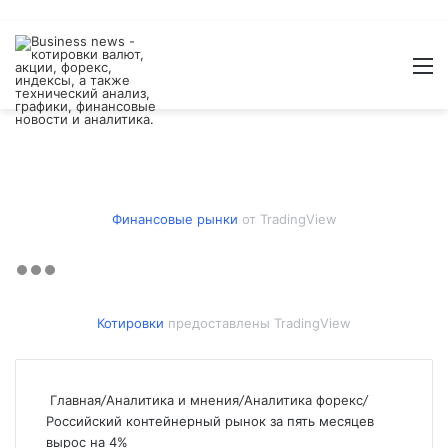
Войти
Switch
Искат
М
skin
Финансовые рынки
от TradingView
Котировки
предоставлены TradingView
Главная
/
Аналитика и мнения
/
Аналитика форекс
/
Российский контейнерный рынок за пять месяцев
вырос на 4%