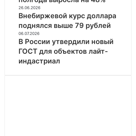
России
за
Внебиржевой
26.06.2026
полгода
курс
Внебиржевой курс доллара
выросла
доллара
поднялся выше 79 рублей
на
поднялся
48%
выше
В
06.07.2026
79
России
В России утвердили новый
рублей
утвердили
ГОСТ для объектов лайт-
новый
ГОСТ
индастриал
для
объектов
лайт-
индастриал