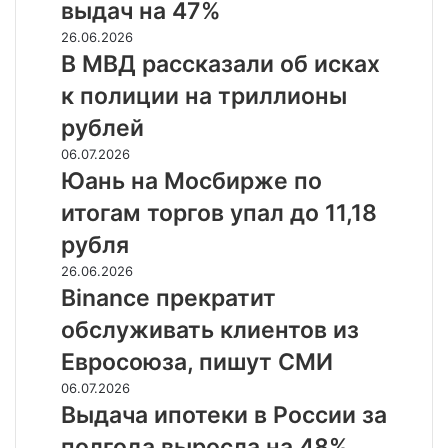
квартале
выдач на 47%
снизили
В
26.06.2026
объем
МВД
В МВД рассказали об исках
выдач
рассказали
на
к полиции на триллионы
об
47%
исках
рублей
к
Юань
06.07.2026
полиции
на
Юань на Мосбирже по
на
Мосбирже
триллионы
итогам торгов упал до 11,18
по
рублей
итогам
рубля
торгов
Binance
26.06.2026
упал
прекратит
Binance прекратит
до
обслуживать
11,18
обслуживать клиентов из
клиентов
рубля
из
Евросоюза, пишут СМИ
Евросоюза,
Выдача
06.07.2026
пишут
ипотеки
Выдача ипотеки в России за
СМИ
в
полгода выросла на 48%