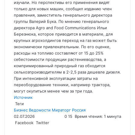
изучали. Но перспективы его применения видят
только для новых машин, сообщил изданию член
правления, заместитель генерального директора
группы Валерий Бука. По мнению генерального
директора Agro and Food Communications Ильи
Березнюка, которое приводится в материале, для
крупных агрохолдингов переход на газ может быть
экономически привлекательным. По его оценке,
расходы на топливо составляют от 15 до 25%
себестоимости продукции растениеводства, а
компримированный природный газ обходится
сельхозпроизводителям в 2-2,5 раза дешевле дизеля.
При интенсивной эксплуатации затраты на
переоборудование техники, например трактора,
могут окупиться менее чем за три года.
Источник
Теги
Бизнес
Ведомости
Мираторг
Россия
02.07.2026
0
15
Время чтения: 1 минута
LinkedIn
Tumblr
Reddit
Вконтакте
Одноклассники
Skype
Messenger
Messenger
WhatsApp
Telegram
Viber
Line
Поделиться
Facebook
Twitter
через