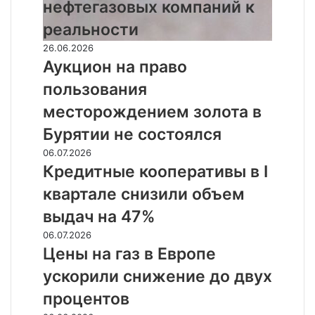
зарубежных
нефтегазовых компаний к
нефтегазовых
реальности
компаний
к
Аукцион
26.06.2026
реальности
на
Аукцион на право
право
пользования
пользования
месторождением
месторождением золота в
золота
Бурятии не состоялся
в
Бурятии
Кредитные
06.07.2026
не
кооперативы
Кредитные кооперативы в I
состоялся
в
квартале снизили объем
I
квартале
выдач на 47%
снизили
Цены
06.07.2026
объем
на
Цены на газ в Европе
выдач
газ
на
ускорили снижение до двух
в
47%
Европе
процентов
ускорили