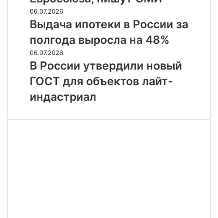
Евросоюза,
Выдача
06.07.2026
пишут
ипотеки
Выдача ипотеки в России за
СМИ
в
полгода выросла на 48%
России
за
В
06.07.2026
полгода
России
В России утвердили новый
выросла
утвердили
ГОСТ для объектов лайт-
на
новый
48%
ГОСТ
индастриал
для
объектов
лайт-
индастриал