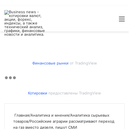
Войти
Switch
Искат
М
skin
Финансовые рынки
от TradingView
Котировки
предоставлены TradingView
Главная
/
Аналитика и мнения
/
Аналитика сырьевых
товаров
/
Российские аграрии рассматривают переход
на газ вместо дизеля, пишут СМИ