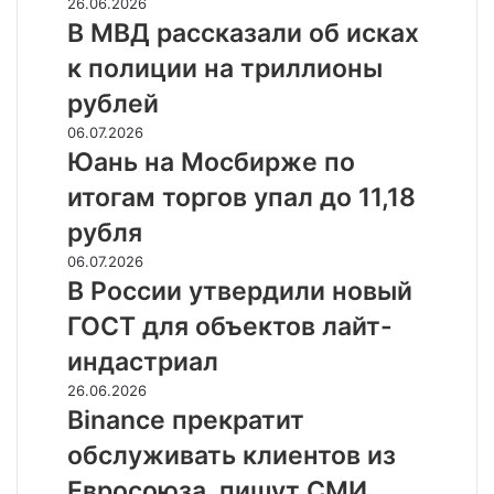
В
26.06.2026
снижение
МВД
В МВД рассказали об исках
до
рассказали
двух
к полиции на триллионы
об
процентов
исках
рублей
к
Юань
06.07.2026
полиции
на
Юань на Мосбирже по
на
Мосбирже
триллионы
итогам торгов упал до 11,18
по
рублей
итогам
рубля
торгов
В
06.07.2026
упал
России
В России утвердили новый
до
утвердили
11,18
ГОСТ для объектов лайт-
новый
рубля
ГОСТ
индастриал
для
Binance
26.06.2026
объектов
прекратит
Binance прекратит
лайт-
обслуживать
индастриал
обслуживать клиентов из
клиентов
из
Евросоюза, пишут СМИ