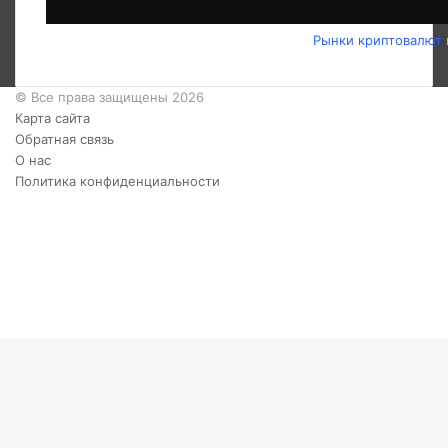
Рынки криптовалют
© Все права защищены 2026
Карта сайта
Обратная связь
О нас
Политика конфиденциальности
Twitter
YouTube
vk.com
Одноклассники
Telegram
RSS
Кнопка
«Наверх»