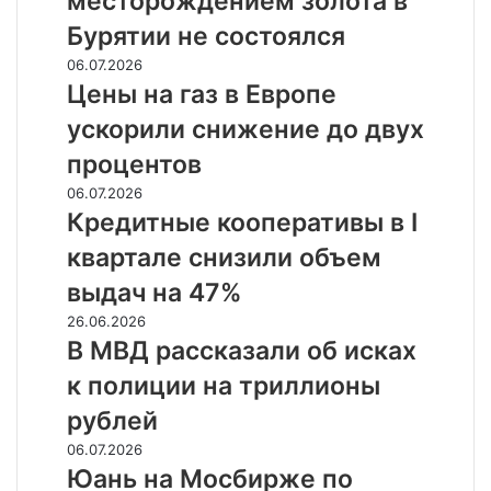
месторождением золота в
золота
Бурятии не состоялся
в
Бурятии
Цены
06.07.2026
не
на
Цены на газ в Европе
состоялся
газ
ускорили снижение до двух
в
Европе
процентов
ускорили
Кредитные
06.07.2026
снижение
кооперативы
Кредитные кооперативы в I
до
в
двух
квартале снизили объем
I
процентов
квартале
выдач на 47%
снизили
В
26.06.2026
объем
МВД
В МВД рассказали об исках
выдач
рассказали
на
к полиции на триллионы
об
47%
исках
рублей
к
Юань
06.07.2026
полиции
на
Юань на Мосбирже по
на