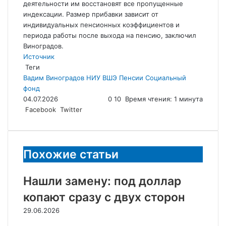
деятельности им восстановят все пропущенные
индексации. Размер прибавки зависит от
индивидуальных пенсионных коэффициентов и
периода работы после выхода на пенсию, заключил
Виноградов.
Источник
Теги
Вадим Виноградов
НИУ ВШЭ
Пенсии
Социальный
фонд
04.07.2026
0
10
Время чтения: 1 минута
LinkedIn
Tumblr
Reddit
Вконтакте
Одноклассники
Skype
Messenger
Messenger
WhatsApp
Telegram
Viber
Line
Поделиться
Facebook
Twitter
через
электронную
почту
Похожие статьи
Нашли замену: под доллар
копают сразу с двух сторон
29.06.2026