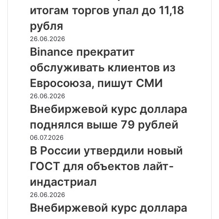
Мосбирже
триллионы
итогам торгов упал до 11,18
по
рублей
итогам
рубля
торгов
Binance
26.06.2026
упал
прекратит
Binance прекратит
до
обслуживать
11,18
обслуживать клиентов из
клиентов
рубля
из
Евросоюза, пишут СМИ
Евросоюза,
Внебиржевой
26.06.2026
пишут
курс
Внебиржевой курс доллара
СМИ
доллара
поднялся выше 79 рублей
поднялся
выше
В
06.07.2026
79
России
В России утвердили новый
рублей
утвердили
ГОСТ для объектов лайт-
новый
ГОСТ
индастриал
для
Внебиржевой
26.06.2026
объектов
курс
Внебиржевой курс доллара
лайт-
доллара