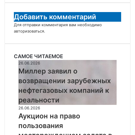
Добавить комментарий
Для отправки комментария вам необходимо
авторизоваться
.
САМОЕ ЧИТАЕМОЕ
Миллер
26.06.2026
заявил
Миллер заявил о
о
возвращении зарубежных
возвращении
зарубежных
нефтегазовых компаний к
нефтегазовых
реальности
компаний
к
Аукцион
26.06.2026
реальности
на
Аукцион на право
право
пользования
пользования
месторождением