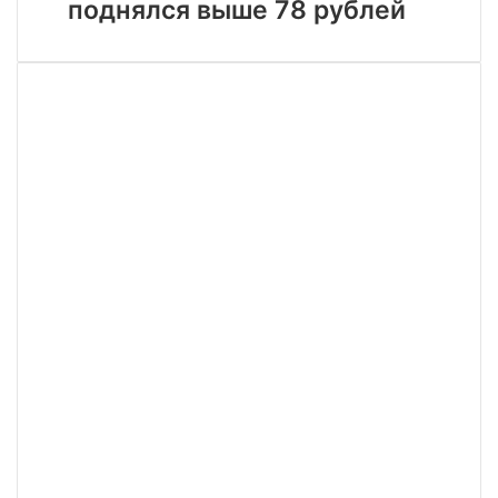
индастриал
поднялся выше 78 рублей
поднялся
выше
78
рублей