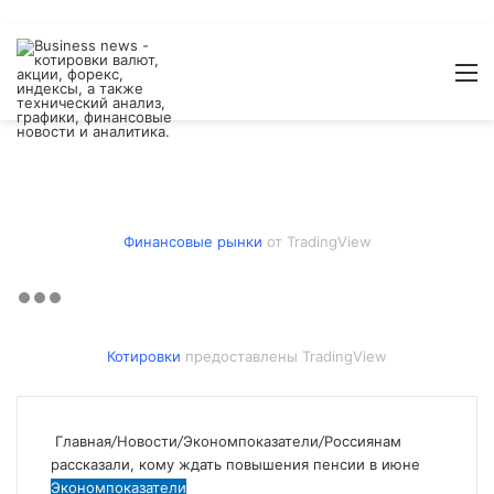
Войти
Switch
Искат
М
skin
Финансовые рынки
от TradingView
Котировки
предоставлены TradingView
Главная
/
Новости
/
Экономпоказатели
/
Россиянам
рассказали, кому ждать повышения пенсии в июне
Экономпоказатели