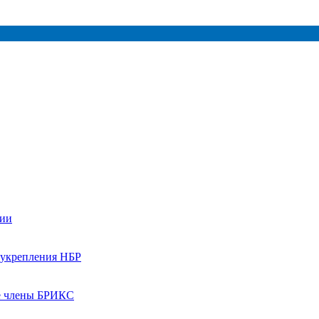
сии
и укрепления НБР
е члены БРИКС