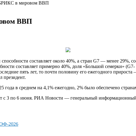
 БРИКС в мировом ВВП
ровом ВВП
способности составляет около 40%, а стран G7 — менее 29%, с
бности составляет примерно 40%, доля «Большой
семерки» (G7-
ледние пять лет, то почти половину его ежегодного прироста 
л президент.
025 года в среднем на 4,1% ежегодно, 2% было обеспечено стра
т с 3 по 6 июня. РИА Новости — генеральный информационны
ЭФ-2026