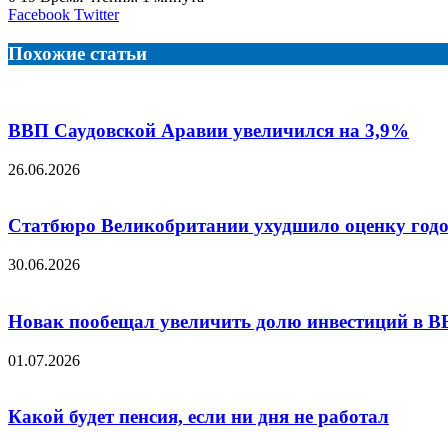
LinkedIn
Tumblr
Reddit
Вконтакте
Одноклассники
Skype
Messenger
Messenger
WhatsApp
Telegram
Viber
Line
Поделиться
Facebook
Twitter
через
электронную
Похожие статьи
почту
ВВП Саудовской Аравии увеличился на 3,9%
26.06.2026
Статбюро Великобритании ухудшило оценку годов
30.06.2026
Новак пообещал увеличить долю инвестиций в В
01.07.2026
Какой будет пенсия, если ни дня не работал