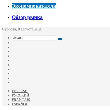
Экономпоказатели
Обзор рынка
Суббота, 8 августа 2026
Искать
Switch
skin
Sidebar
Случайная
статья
Войти
Twitter
YouTube
vk.com
Одноклассники
Telegram
RSS
ENGLISH
РУССКИЙ
FRANÇAIS
ESPAÑOL