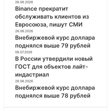
Binance
26.06.2026
упал
прекратит
Binance прекратит
до
обслуживать
11,18
обслуживать клиентов из
клиентов
рубля
из
Евросоюза, пишут СМИ
Евросоюза,
Внебиржевой
26.06.2026
пишут
курс
Внебиржевой курс доллара
СМИ
доллара
поднялся выше 79 рублей
поднялся
выше
В
06.07.2026
79
России
В России утвердили новый
рублей
утвердили
ГОСТ для объектов лайт-
новый
ГОСТ
индастриал
для
Внебиржевой
26.06.2026
объектов
курс
Внебиржевой курс доллара
лайт-
доллара
индастриал
поднялся выше 78 рублей
поднялся
выше
78