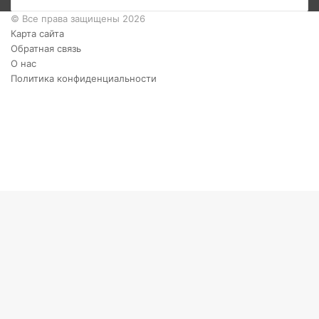
© Все права защищены 2026
Карта сайта
Обратная связь
О нас
Политика конфиденциальности
Twitter
YouTube
vk.com
Одноклассники
Telegram
RSS
Кнопка
«Наверх»