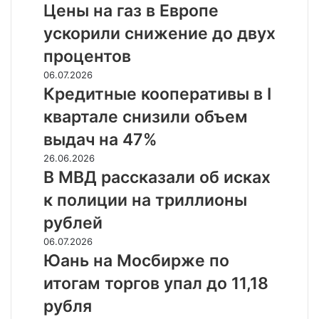
не
на
Цены на газ в Европе
состоялся
газ
ускорили снижение до двух
в
Европе
процентов
ускорили
Кредитные
06.07.2026
снижение
кооперативы
Кредитные кооперативы в I
до
в
двух
квартале снизили объем
I
процентов
квартале
выдач на 47%
снизили
В
26.06.2026
объем
МВД
В МВД рассказали об исках
выдач
рассказали
на
к полиции на триллионы
об
47%
исках
рублей
к
Юань
06.07.2026
полиции
на
Юань на Мосбирже по
на
Мосбирже
триллионы
итогам торгов упал до 11,18
по
рублей
итогам
рубля
торгов