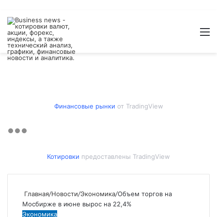
Войти
Switch
Искат
М
skin
Финансовые рынки
от TradingView
Котировки
предоставлены TradingView
Главная
/
Новости
/
Экономика
/
Объем торгов на
Мосбирже в июне вырос на 22,4%
Экономика