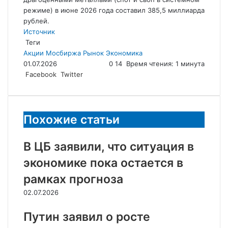
режиме) в июне 2026 года составил 385,5 миллиарда
рублей.
Источник
Теги
Акции
Мосбиржа
Рынок
Экономика
01.07.2026
0
14
Время чтения: 1 минута
LinkedIn
Tumblr
Reddit
Вконтакте
Одноклассники
Skype
Messenger
Messenger
WhatsApp
Telegram
Viber
Line
Поделиться
Facebook
Twitter
через
электронную
почту
Похожие статьи
В ЦБ заявили, что ситуация в
экономике пока остается в
рамках прогноза
02.07.2026
Путин заявил о росте