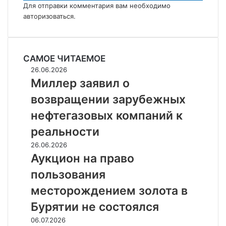
Для отправки комментария вам необходимо
авторизоваться
.
САМОЕ ЧИТАЕМОЕ
Миллер
26.06.2026
заявил
Миллер заявил о
о
возвращении зарубежных
возвращении
зарубежных
нефтегазовых компаний к
нефтегазовых
реальности
компаний
к
Аукцион
26.06.2026
реальности
на
Аукцион на право
право
пользования
пользования
месторождением
месторождением золота в
золота
Бурятии не состоялся
в
Бурятии
Цены
06.07.2026