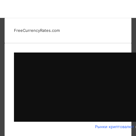
FreeCurrencyRates.com
Рынки криптовалют