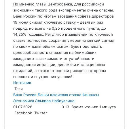
По мнению главы Центробанка, для российской
экономики такого рода эксперименты очень опасны.
Банк России по итогам заседания совета директоров
19 июня снизил ключевую ставку – девятый раз
подряд, но всего на 0,25 процентного пункта, до
14,25% годовых. Регулятор в заявлении по ключевой
ставке полностью сохранил умеренно мягкий сигнал
по своим дальнейшим шагам: будет оценивать
целесообразность снижения на ближайших
заседаниях в зависимости от устойчивости
замедления инфляции, динамики инфляционных
ожиданий, а также от оценки рисков со стороны
внешних и внутренних условий.
Источник
Теги
Банк России
Банки
ключевая ставка
Финансы
Экономика
Эльвира Набиуллина
01.07.2026
0
13
Время чтения: 1 минута
LinkedIn
Tumblr
Reddit
Вконтакте
Одноклассники
Skype
Messenger
Messenger
WhatsApp
Telegram
Viber
Line
Поделиться
Facebook
Twitter
через
электронную