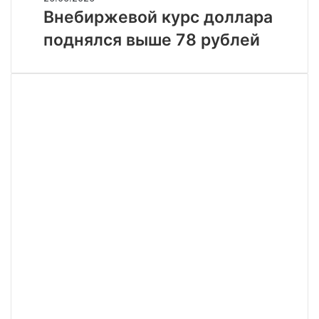
объектов
курс
Внебиржевой курс доллара
лайт-
доллара
индастриал
поднялся выше 78 рублей
поднялся
выше
78
рублей