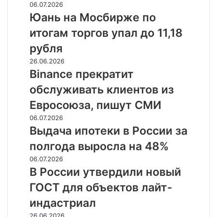
Юань
06.07.2026
объем
на
Юань на Мосбирже по
выдач
Мосбирже
на
итогам торгов упал до 11,18
по
47%
итогам
рубля
торгов
Binance
26.06.2026
упал
прекратит
Binance прекратит
до
обслуживать
11,18
обслуживать клиентов из
клиентов
рубля
из
Евросоюза, пишут СМИ
Евросоюза,
Выдача
06.07.2026
пишут
ипотеки
Выдача ипотеки в России за
СМИ
в
полгода выросла на 48%
России
за
В
06.07.2026
полгода
России
В России утвердили новый
выросла
утвердили
ГОСТ для объектов лайт-
на
новый
48%
ГОСТ
индастриал
для
Внебиржевой
26.06.2026