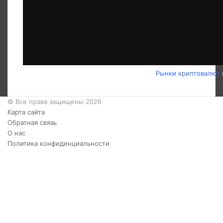
Рынки криптовалют
© Все права защищены 2026
Карта сайта
Обратная связь
О нас
Политика конфиденциальности
Twitter
YouTube
vk.com
Одноклассники
Telegram
RSS
Кнопка