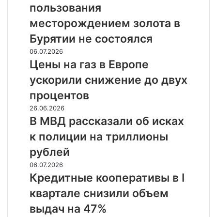
пользования
пользования
месторождением
месторождением золота в
золота
Бурятии не состоялся
в
Бурятии
Цены
06.07.2026
не
на
Цены на газ в Европе
состоялся
газ
ускорили снижение до двух
в
Европе
процентов
ускорили
В
26.06.2026
снижение
МВД
В МВД рассказали об исках
до
рассказали
двух
к полиции на триллионы
об
процентов
исках
рублей
к
Кредитные
06.07.2026
полиции
кооперативы
Кредитные кооперативы в I
на
в
триллионы
квартале снизили объем
I
рублей
квартале
выдач на 47%
снизили