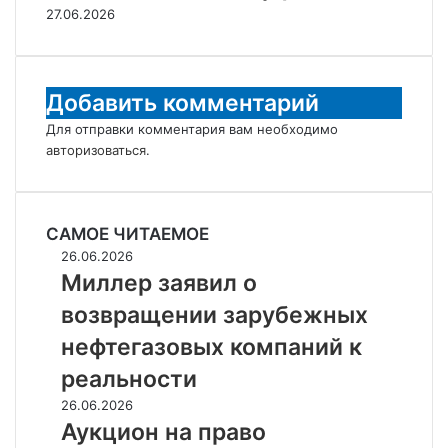
27.06.2026
Добавить комментарий
Для отправки комментария вам необходимо
авторизоваться
.
САМОЕ ЧИТАЕМОЕ
Миллер
26.06.2026
заявил
Миллер заявил о
о
возвращении зарубежных
возвращении
зарубежных
нефтегазовых компаний к
нефтегазовых
реальности
компаний
к
Аукцион
26.06.2026
реальности
на
Аукцион на право
право