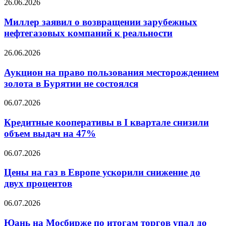
Миллер
26.06.2026
заявил
о
Миллер заявил о возвращении зарубежных
возвращении
нефтегазовых компаний к реальности
зарубежных
нефтегазовых
Аукцион
26.06.2026
компаний
на
к
право
Аукцион на право пользования месторождением
реальности
пользования
золота в Бурятии не состоялся
месторождением
золота
Кредитные
06.07.2026
в
кооперативы
Бурятии
в
Кредитные кооперативы в I квартале снизили
не
I
объем выдач на 47%
состоялся
квартале
снизили
Цены
06.07.2026
объем
на
выдач
газ
Цены на газ в Европе ускорили снижение до
на
в
двух процентов
47%
Европе
ускорили
Юань
06.07.2026
снижение
на
до
Мосбирже
Юань на Мосбирже по итогам торгов упал до
двух