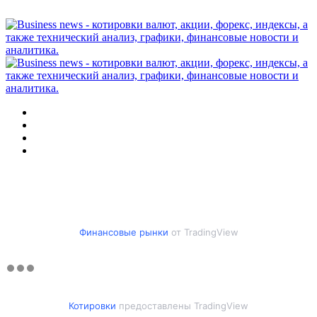
Меню
Искать
Switch
skin
Войти
Финансовые рынки
от TradingView
Котировки
предоставлены TradingView