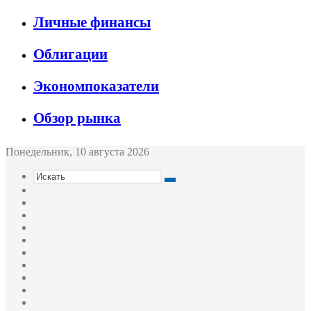
Личные финансы
Облигации
Экономпоказатели
Обзор рынка
Понедельник, 10 августа 2026
Искать
Switch
skin
Sidebar
Случайная
статья
Войти
Twitter
YouTube
vk.com
Одноклассники
Telegram
RSS