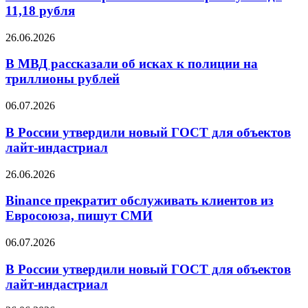
по
11,18 рубля
процентов
итогам
торгов
В
26.06.2026
упал
МВД
до
рассказали
В МВД рассказали об исках к полиции на
11,18
об
триллионы рублей
рубля
исках
к
В
06.07.2026
полиции
России
на
утвердили
В России утвердили новый ГОСТ для объектов
триллионы
новый
лайт-индастриал
рублей
ГОСТ
для
Binance
26.06.2026
объектов
прекратит
лайт-
обслуживать
Binance прекратит обслуживать клиентов из
индастриал
клиентов
Евросоюза, пишут СМИ
из
Евросоюза,
В
06.07.2026
пишут
России
СМИ
утвердили
В России утвердили новый ГОСТ для объектов
новый
лайт-индастриал
ГОСТ
для