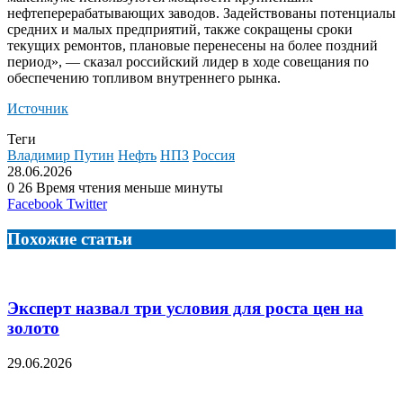
нефтеперерабатывающих заводов. Задействованы потенциалы
средних и малых
предприятий, также сокращены сроки
текущих ремонтов, плановые перенесены на более поздний
период», — сказал российский лидер в ходе совещания по
обеспечению топливом внутреннего рынка.
Источник
Теги
Владимир Путин
Нефть
НПЗ
Россия
28.06.2026
0
26
Время чтения меньше минуты
LinkedIn
Tumblr
Reddit
Вконтакте
Одноклассники
Skype
Messenger
Messenger
WhatsApp
Telegram
Viber
Line
Поделиться
Facebook
Twitter
через
электронную
Похожие статьи
почту
Эксперт назвал три условия для роста цен на
золото
29.06.2026