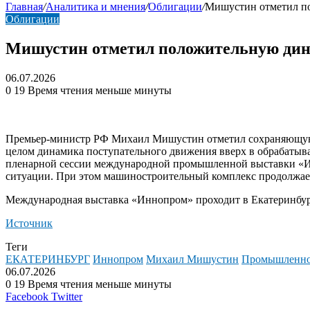
Главная
/
Аналитика и мнения
/
Облигации
/
Мишустин отметил п
Облигации
Мишустин отметил положительную дин
06.07.2026
0
19
Время чтения меньше минуты
Премьер-министр РФ Михаил Мишустин отметил сохраняющуюся
целом динамика поступательного движения вверх в обрабатыва
пленарной сессии международной промышленной выставки «Ин
ситуации. При этом машиностроительный комплекс продолжае
Международная выставка «Иннопром» проходит в Екатеринбург
Источник
Теги
ЕКАТЕРИНБУРГ
Иннопром
Михаил Мишустин
Промышленно
06.07.2026
0
19
Время чтения меньше минуты
LinkedIn
Tumblr
Reddit
Вконтакте
Одноклассники
Skype
Messenger
Messenger
WhatsApp
Telegram
Viber
Line
Поделиться
Facebook
Twitter
через