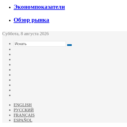
Экономпоказатели
Обзор рынка
Суббота, 8 августа 2026
Искать
Switch
skin
Sidebar
Случайная
статья
Войти
Twitter
YouTube
vk.com
Одноклассники
Telegram
RSS
ENGLISH
РУССКИЙ
FRANÇAIS
ESPAÑOL