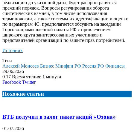
реализацию до указанной даты, будет распространяться
прежний порядок. Вопросы регулирования оборота
синтетических камней, в том числе использования
терминологии, а также системы их идентификации и оценки
по параметрам 4С, предполагается обсудить на заседании
Торгово-промышленной палаты РФ с привлечением
широкого круга заинтересованных участников и
представителей организаций по защите прав потребителей.
Источник
Теги
Алексей Моисеев
Бизнес
Минфин РФ
Россия
РФ
Финансы
29.06.2026
0
17
Время чтения: 1 минута
LinkedIn
Tumblr
Reddit
Вконтакте
Одноклассники
Skype
Messenger
Messenger
WhatsApp
Telegram
Viber
Line
Поделиться
Facebook
Twitter
через
электронную
Похожие статьи
почту
ВТБ получил в залог пакет акций «Озона»
01.07.2026