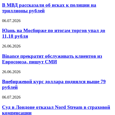
выдач
рассказали
В МВД рассказали об исках к полиции на
на
об
триллионы рублей
47%
исках
к
Юань
06.07.2026
полиции
на
на
Мосбирже
Юань на Мосбирже по итогам торгов упал до
триллионы
по
11,18 рубля
рублей
итогам
торгов
Binance
26.06.2026
упал
прекратит
до
обслуживать
Binance прекратит обслуживать клиентов из
11,18
клиентов
Евросоюза, пишут СМИ
рубля
из
Евросоюза,
Внебиржевой
26.06.2026
пишут
курс
СМИ
доллара
Внебиржевой курс доллара поднялся выше 79
поднялся
рублей
выше
79
Суд
06.07.2026
рублей
в
Лондоне
Суд в Лондоне отказал Nord Stream в страховой
отказал
компенсации