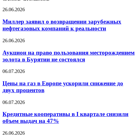
Миллер
26.06.2026
заявил
о
Миллер заявил о возвращении зарубежных
возвращении
нефтегазовых компаний к реальности
зарубежных
нефтегазовых
Аукцион
26.06.2026
компаний
на
к
право
Аукцион на право пользования месторождением
реальности
пользования
золота в Бурятии не состоялся
месторождением
золота
Цены
06.07.2026
в
на
Бурятии
газ
Цены на газ в Европе ускорили снижение до
не
в
двух процентов
состоялся
Европе
ускорили
Кредитные
06.07.2026
снижение
кооперативы
до
в
Кредитные кооперативы в I квартале снизили
двух
I
объем выдач на 47%
процентов
квартале
снизили
В
26.06.2026
объем
МВД