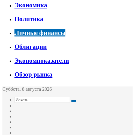
Экономика
Политика
Личные финансы
Облигации
Экономпоказатели
Обзор рынка
Суббота, 8 августа 2026
Искать
Switch
skin
Sidebar
Случайная
статья
Войти
Twitter
YouTube