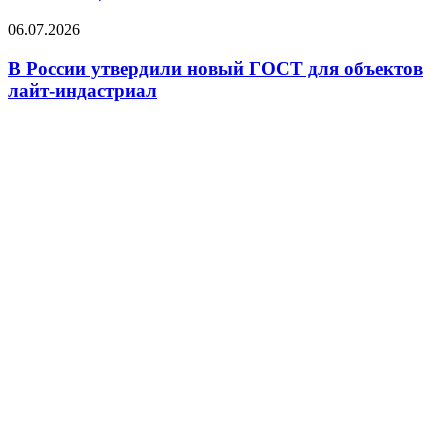
Nord
Stream
В
06.07.2026
в
России
страховой
утвердили
В России утвердили новый ГОСТ для объектов
компенсации
новый
лайт-индастриал
ГОСТ
для
объектов
лайт-
индастриал