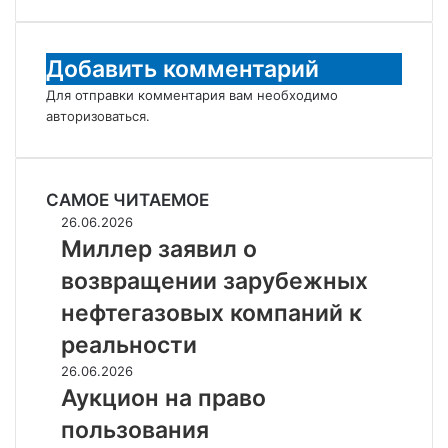
Добавить комментарий
Для отправки комментария вам необходимо
авторизоваться
.
САМОЕ ЧИТАЕМОЕ
Миллер
26.06.2026
заявил
Миллер заявил о
о
возвращении зарубежных
возвращении
зарубежных
нефтегазовых компаний к
нефтегазовых
реальности
компаний
к
Аукцион
26.06.2026
реальности
на
Аукцион на право
право
пользования
пользования