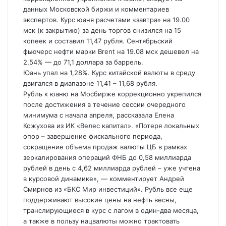
данных Московской биржи и комментариев
экспертов. Курс юаня расчетами «завтра» на 19.00
мск (к закрытию) за день торгов снизился на 15
копеек и составил 11,47 рубля. Сентябрьский
фьючерс
нефти марки Brent на 19.08 мск дешевел на
2,54% — до 71,1 доллара за баррель.
Юань упал на 1,28%. Курс китайской валюты в среду
двигался в диапазоне 11,41 – 11,68 рубля.
Рубль к юаню на Мосбирже коррекционно укрепился
после достижения в течение сессии очередного
минимума с начала апреля, рассказала Елена
Кожухова из ИК «Велес капитал». «Потеря локальных
опор – завершение фискального периода,
сокращение объема продаж валюты ЦБ в рамках
зеркалирования операций ФНБ до 0,58 миллиарда
рублей в день с 4,62 миллиарда рублей – уже учтена
в курсовой динамике», — комментирует Андрей
Смирнов из «БКС Мир инвестиций». Рубль все еще
поддерживают высокие цены на нефть весны,
транслирующиеся в курс с лагом в один-два месяца,
а также в пользу нацвалюты можно трактовать