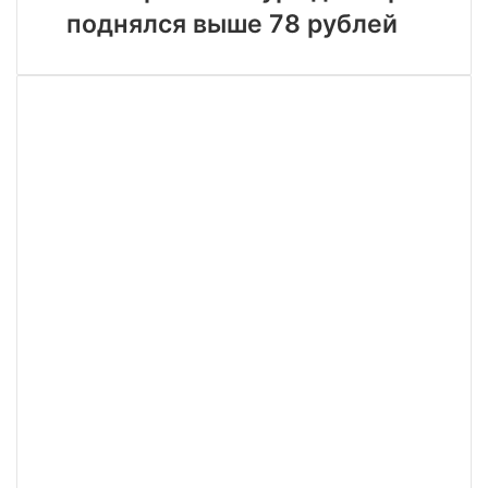
доллара
индастриал
поднялся выше 78 рублей
поднялся
выше
78
рублей