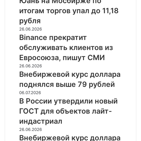
Юань на Мосбирже по
на
Мосбирже
триллионы
итогам торгов упал до 11,18
по
рублей
итогам
рубля
торгов
Binance
26.06.2026
упал
прекратит
Binance прекратит
до
обслуживать
11,18
обслуживать клиентов из
клиентов
рубля
из
Евросоюза, пишут СМИ
Евросоюза,
Внебиржевой
26.06.2026
пишут
курс
Внебиржевой курс доллара
СМИ
доллара
поднялся выше 79 рублей
поднялся
выше
В
06.07.2026
79
России
В России утвердили новый
рублей
утвердили
ГОСТ для объектов лайт-
новый
ГОСТ
индастриал
для
Внебиржевой
26.06.2026
объектов
курс
Внебиржевой курс доллара
лайт-