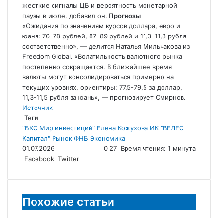
жесткие сигналы ЦБ и вероятность монетарной
паузы в июле, добавил он.
Прогнозы
«Ожидания по значениям курсов доллара, евро и
юаня: 76–78 рублей, 87–89 рублей и 11,3–11,8 рубля
соответственно», — делится Наталья Мильчакова из
Freedom Global. «Волатильность валютного рынка
постепенно сокращается. В ближайшее время
валюты могут консолидироваться примерно на
текущих уровнях, ориентиры: 77,5-79,5 за доллар,
11,3-11,5 рубля за юань», — прогнозирует Смирнов.
Источник
Теги
"БКС Мир инвестиций"
Елена Кожухова
ИК "ВЕЛЕС
Капитал"
Рынок
ФНБ
Экономика
01.07.2026
0
27
Время чтения: 1 минута
LinkedIn
Tumblr
Reddit
Вконтакте
Одноклассники
Skype
Messenger
Messenger
WhatsApp
Telegram
Viber
Line
Поделиться
Facebook
Twitter
через
электронную
почту
Похожие статьи