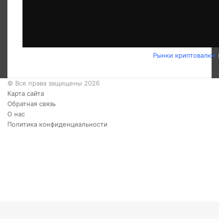
Рынки криптовалют
© Все права защищены 2026
Карта сайта
Обратная связь
О нас
Политика конфиденциальности
Twitter
YouTube
vk.com
Одноклассники
Telegram
RSS
Кнопка
«Наверх»