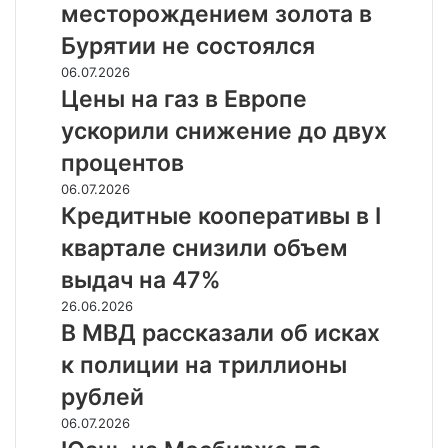
месторождением
месторождением золота в
золота
Бурятии не состоялся
в
Бурятии
Цены
06.07.2026
не
на
Цены на газ в Европе
состоялся
газ
ускорили снижение до двух
в
Европе
процентов
ускорили
Кредитные
06.07.2026
снижение
кооперативы
Кредитные кооперативы в I
до
в
двух
квартале снизили объем
I
процентов
квартале
выдач на 47%
снизили
В
26.06.2026
объем
МВД
В МВД рассказали об исках
выдач
рассказали
на
к полиции на триллионы
об
47%
исках
рублей
к
Юань
06.07.2026
полиции
на