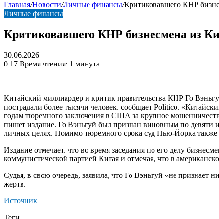
Главная
/
Новости
/
Личные финансы
/
Критиковавшего КНР бизне
Личные финансы
Критиковавшего КНР бизнесмена из Ки
30.06.2026
0
17
Время чтения: 1 минута
Китайский миллиардер и критик правительства КНР Го Вэньгу
пострадали более тысячи человек, сообщает Politico. «Китайск
годам тюремного заключения в США за крупное мошенничество,
пишет издание. Го Вэньгуй был признан виновным по девяти и
личных целях. Помимо тюремного срока суд Нью-Йорка также о
Издание отмечает, что во время заседания по его делу бизнесм
коммунистической партией Китая и отмечая, что в американск
Судья, в свою очередь, заявила, что Го Вэньгуй «не признает 
жертв.
Источник
Теги