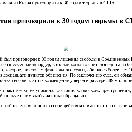
смена из Китая приговорили к 30 годам тюрьмы в США
тая приговорили к 30 годам тюрьмы в 
й был приговорен к 30 годам лишения свободы в Соединенных Ш
ий бизнесмен-миллиардер, который когда-то
считался одним из б
 которое, по словам федерального судьи, обошлось более чем 1
з двенадцати пунктов обвинения. По заключению суда, он обман
бязал его выплатить возмещение ущерба в размере 889 миллион
ен практически не упоминал обстоятельства своих преступлений,
ой тюрьме с ним якобы жестоко обращались.
никакой ответственности за свои действия и вместо этого настаив