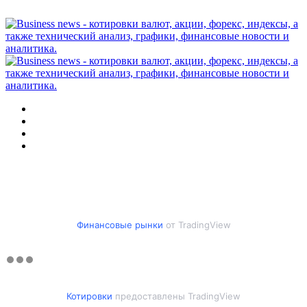
Меню
Искать
Switch
skin
Войти
Финансовые рынки
от TradingView
Котировки
предоставлены TradingView