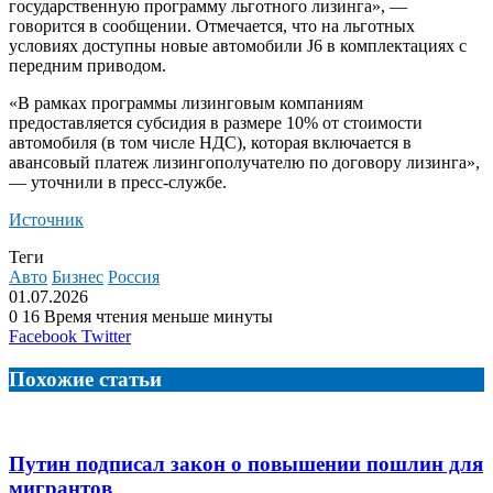
государственную программу льготного лизинга», —
говорится в сообщении. Отмечается, что на льготных
условиях доступны новые автомобили J6 в комплектациях с
передним приводом.
«В рамках программы лизинговым компаниям
предоставляется субсидия в размере 10% от стоимости
автомобиля (в том числе НДС), которая включается в
авансовый платеж лизингополучателю по договору лизинга»,
— уточнили в пресс-службе.
Источник
Теги
Авто
Бизнес
Россия
01.07.2026
0
16
Время чтения меньше минуты
LinkedIn
Tumblr
Reddit
Вконтакте
Одноклассники
Skype
Messenger
Messenger
WhatsApp
Telegram
Viber
Line
Поделиться
Facebook
Twitter
через
электронную
Похожие статьи
почту
Путин подписал закон о повышении пошлин для
мигрантов