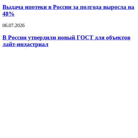
ипотеки
в
Выдача ипотеки в России за полгода выросла на
России
48%
за
полгода
В
06.07.2026
выросла
России
на
утвердили
В России утвердили новый ГОСТ для объектов
48%
новый
лайт-индастриал
ГОСТ
для
объектов
лайт-
индастриал