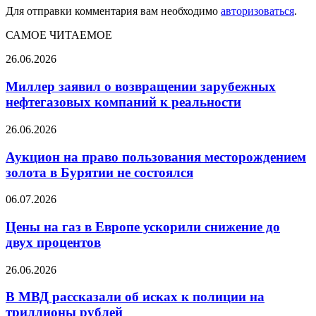
Для отправки комментария вам необходимо
авторизоваться
.
САМОЕ ЧИТАЕМОЕ
Миллер
26.06.2026
заявил
о
Миллер заявил о возвращении зарубежных
возвращении
нефтегазовых компаний к реальности
зарубежных
нефтегазовых
Аукцион
26.06.2026
компаний
на
к
право
Аукцион на право пользования месторождением
реальности
пользования
золота в Бурятии не состоялся
месторождением
золота
Цены
06.07.2026
в
на
Бурятии
газ
Цены на газ в Европе ускорили снижение до
не
в
двух процентов
состоялся
Европе
ускорили
В
26.06.2026
снижение
МВД
до
рассказали
В МВД рассказали об исках к полиции на
двух
об
триллионы рублей
процентов