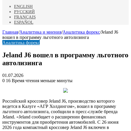
ENGLISH
РУССКИЙ
FRANÇAIS
ESPAÑOL
Главная
/
Аналитика и мнения
/
Аналитика форекс
/
Jeland J6
вошел в программу льготного автолизинга
Аналитика форекс
Jeland J6 вошел в программу льготного
автолизинга
01.07.2026
0
16
Время чтения меньше минуты
Российский кроссовер Jeland J6, производство которого
ведется в Калуге «АГР Холдингом», вошел в программу
льготного автолизинга, сообщили в пресс-службе бренда
Jeland. «Jeland сообщает о расширении финансовых
инструментов для приобретения автомобилей. С 26 июня
2026 года компактный
кроссовер Jeland J6 включен в