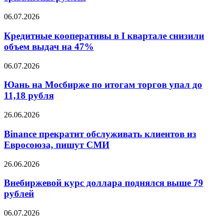
исках
к
Кредитные
06.07.2026
полиции
кооперативы
на
в
Кредитные кооперативы в I квартале снизили
триллионы
I
объем выдач на 47%
рублей
квартале
снизили
Юань
06.07.2026
объем
на
выдач
Мосбирже
Юань на Мосбирже по итогам торгов упал до
на
по
11,18 рубля
47%
итогам
торгов
Binance
26.06.2026
упал
прекратит
до
обслуживать
Binance прекратит обслуживать клиентов из
11,18
клиентов
Евросоюза, пишут СМИ
рубля
из
Евросоюза,
Внебиржевой
26.06.2026
пишут
курс
СМИ
доллара
Внебиржевой курс доллара поднялся выше 79
поднялся
рублей
выше
79
Выдача
06.07.2026
рублей