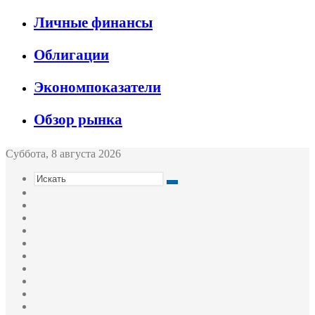
Личные финансы
Облигации
Экономпоказатели
Обзор рынка
Суббота, 8 августа 2026
Искать
Switch
skin
Sidebar
Случайная
статья
Войти
Twitter
YouTube
vk.com
Одноклассники
Telegram
RSS