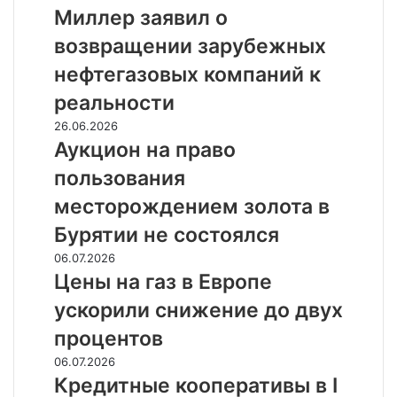
заявил
Миллер заявил о
о
возвращении зарубежных
возвращении
зарубежных
нефтегазовых компаний к
нефтегазовых
реальности
компаний
к
Аукцион
26.06.2026
реальности
на
Аукцион на право
право
пользования
пользования
месторождением
месторождением золота в
золота
Бурятии не состоялся
в
Бурятии
Цены
06.07.2026
не
на
Цены на газ в Европе
состоялся
газ
ускорили снижение до двух
в
Европе
процентов
ускорили
Кредитные
06.07.2026
снижение
кооперативы
Кредитные кооперативы в I
до