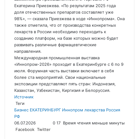
Екатерина Приезжева. «По результатам 2025 года
доля отечественных препаратов составляет уже
98%», — сказала Приезжева в ходе «Иннопрома».
Она
также отметила, что от производства конкретных
лекарств в России необходимо переходить к
созданию платформ, на базе которых можно будет
развивать различные фармацевтические
направления.
Международная промышленная выставка
«Иннопром-2026» проходит в Екатеринбурге с 6 по 9
июля. Форумная часть выставки включает в себя
более ста мероприятий. Свои национальные
экспозиции представляют пять стран: Индонезия,
Казахстан, Узбекистан, Киргизия и Белоруссия.
Источник
Теги
Бизнес
ЕКАТЕРИНБУРГ
Иннопром
лекарства
Россия
РФ
06.07.2026
0
17
Время чтения меньше минуты
LinkedIn
Tumblr
Reddit
Вконтакте
Одноклассники
Skype
Messenger
Messenger
WhatsApp
Telegram
Viber
Line
Поделиться
Facebook
Twitter
через