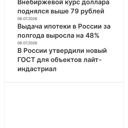
курс
Внебиржевой курс доллара
СМИ
доллара
поднялся выше 79 рублей
поднялся
выше
Выдача
06.07.2026
79
ипотеки
Выдача ипотеки в России за
рублей
в
полгода выросла на 48%
России
за
В
06.07.2026
полгода
России
В России утвердили новый
выросла
утвердили
ГОСТ для объектов лайт-
на
новый
48%
ГОСТ
индастриал
для
объектов
лайт-
индастриал