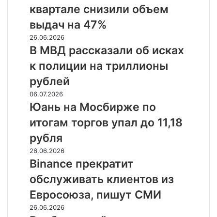
в
двух
квартале снизили объем
I
процентов
квартале
выдач на 47%
снизили
В
26.06.2026
объем
МВД
В МВД рассказали об исках
выдач
рассказали
на
к полиции на триллионы
об
47%
исках
рублей
к
Юань
06.07.2026
полиции
на
Юань на Мосбирже по
на
Мосбирже
триллионы
итогам торгов упал до 11,18
по
рублей
итогам
рубля
торгов
Binance
26.06.2026
упал
прекратит
Binance прекратит
до
обслуживать
11,18
обслуживать клиентов из
клиентов
рубля
из
Евросоюза, пишут СМИ
Евросоюза,
Внебиржевой
26.06.2026
пишут