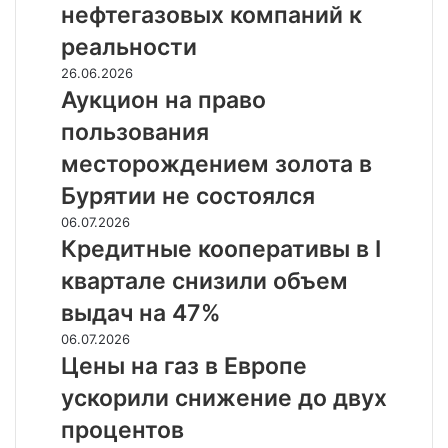
зарубежных
нефтегазовых компаний к
нефтегазовых
реальности
компаний
к
Аукцион
26.06.2026
реальности
на
Аукцион на право
право
пользования
пользования
месторождением
месторождением золота в
золота
Бурятии не состоялся
в
Бурятии
Кредитные
06.07.2026
не
кооперативы
Кредитные кооперативы в I
состоялся
в
квартале снизили объем
I
квартале
выдач на 47%
снизили
Цены
06.07.2026
объем
на
Цены на газ в Европе
выдач
газ
на
ускорили снижение до двух
в
47%
Европе
процентов
ускорили