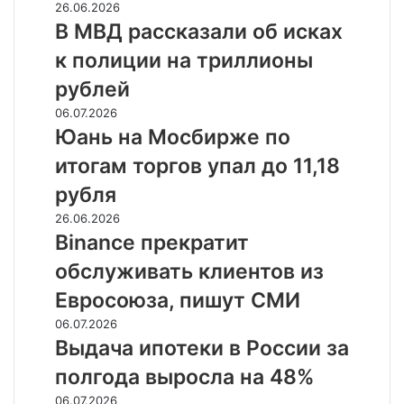
В
26.06.2026
снижение
МВД
В МВД рассказали об исках
до
рассказали
двух
к полиции на триллионы
об
процентов
исках
рублей
к
Юань
06.07.2026
полиции
на
Юань на Мосбирже по
на
Мосбирже
триллионы
итогам торгов упал до 11,18
по
рублей
итогам
рубля
торгов
Binance
26.06.2026
упал
прекратит
Binance прекратит
до
обслуживать
11,18
обслуживать клиентов из
клиентов
рубля
из
Евросоюза, пишут СМИ
Евросоюза,
Выдача
06.07.2026
пишут
ипотеки
Выдача ипотеки в России за
СМИ
в
полгода выросла на 48%
России
за
В
06.07.2026