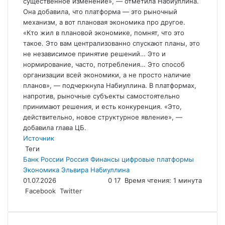
существенное изменение», — отметила Набиуллина.
Она добавила, что платформа — это рыночный
механизм, а вот плановая экономика про другое.
«Кто жил в плановой экономике, помнят, что это
такое. Это вам централизованно спускают планы, это
не независимое принятие решений… Это и
нормирование, часто, потребления… Это способ
организации всей экономики, а не просто наличие
планов», — подчеркнула Набиуллина. В платформах,
напротив, рыночные субъекты самостоятельно
принимают решения, и есть конкуренция. «Это,
действительно, новое структурное явление», —
добавила глава ЦБ.
Источник
Теги
Банк России
Россия
Финансы
цифровые платформы
Экономика
Эльвира Набиуллина
01.07.2026
0
17
Время чтения: 1 минута
LinkedIn
Tumblr
Reddit
Вконтакте
Одноклассники
Skype
Messenger
Messenger
WhatsApp
Telegram
Viber
Line
Поделиться
Facebook
Twitter
через
электронную
почту