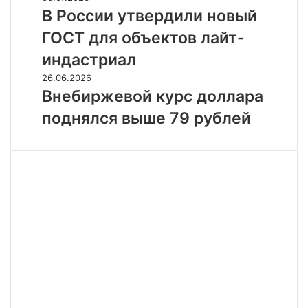
полгода
России
В России утвердили новый
выросла
утвердили
ГОСТ для объектов лайт-
на
новый
48%
ГОСТ
индастриал
для
Внебиржевой
26.06.2026
объектов
курс
Внебиржевой курс доллара
лайт-
доллара
индастриал
поднялся выше 79 рублей
поднялся
выше
79
рублей