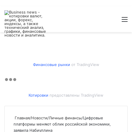
Войти
Switch
Искат
М
skin
Финансовые рынки
от TradingView
Котировки
предоставлены TradingView
Главная
/
Новости
/
Личные финансы
/
Цифровые
платформы меняют облик российской экономики,
заявила Набиуллина