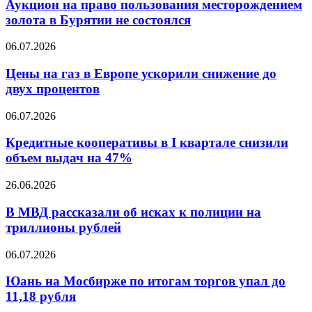
право
Аукцион на право пользования месторождением
реальности
пользования
золота в Бурятии не состоялся
месторождением
золота
Цены
06.07.2026
в
на
Бурятии
газ
Цены на газ в Европе ускорили снижение до
не
в
двух процентов
состоялся
Европе
ускорили
Кредитные
06.07.2026
снижение
кооперативы
до
в
Кредитные кооперативы в I квартале снизили
двух
I
объем выдач на 47%
процентов
квартале
снизили
В
26.06.2026
объем
МВД
выдач
рассказали
В МВД рассказали об исках к полиции на
на
об
триллионы рублей
47%
исках
к
Юань
06.07.2026
полиции
на
на
Мосбирже
Юань на Мосбирже по итогам торгов упал до
триллионы
по
11,18 рубля
рублей
итогам