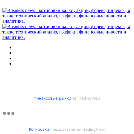
Меню
Искать
Switch
skin
Войти
Финансовые рынки
от TradingView
Котировки
предоставлены TradingView