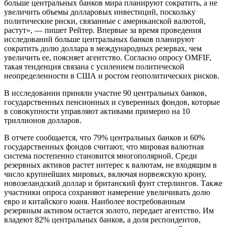
больше центральных банков мира планируют сократить, а не
увеличить объемы долларовых инвестиций, поскольку
политические риски, связанные с американской валютой,
растут», — пишет Рейтер. Впервые за время проведения
исследований больше центральных банков планируют
сократить долю доллара в международных резервах, чем
увеличить ее, поясняет агентство. Согласно опросу OMFIF,
такая тенденция связана с усилением политической
неопределенности в США и ростом геополитических рисков.
В исследовании приняли участие 90 центральных банков,
государственных пенсионных и суверенных фондов, которые
в совокупности управляют активами примерно на 10
триллионов долларов.
В отчете сообщается, что 79% центральных банков и 60%
государственных фондов считают, что мировая валютная
система постепенно становится многополярной. Среди
резервных активов растет интерес к валютам, не входящим в
число крупнейших мировых, включая норвежскую крону,
новозеландский доллар и британский фунт стерлингов. Также
участники опроса сохраняют намерение увеличивать долю
евро и китайского юаня. Наиболее востребованным
резервным активом остается золото, передает агентство. Им
владеют 82% центральных банков, а доля респондентов,