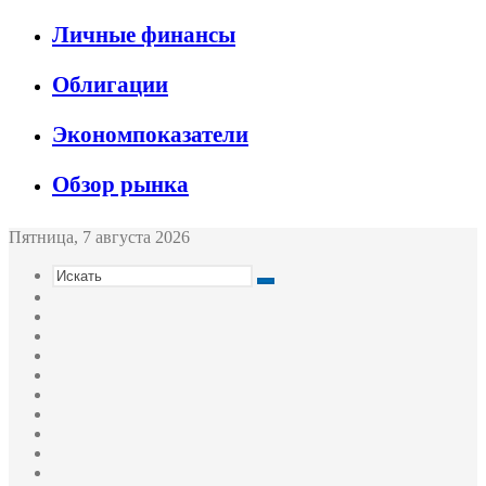
Личные финансы
Облигации
Экономпоказатели
Обзор рынка
Пятница, 7 августа 2026
Искать
Switch
skin
Sidebar
Случайная
статья
Войти
Twitter
YouTube
vk.com
Одноклассники
Telegram
RSS