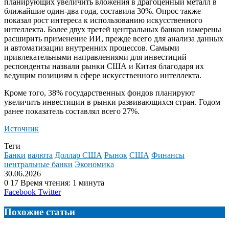
планирующих увеличить вложения в драгоценный металл в
ближайшие один-два года, составила 30%. Опрос также
показал рост интереса к использованию искусственного
интеллекта. Более двух третей центральных банков намерены
расширить применение ИИ, прежде всего для анализа данных
и автоматизации внутренних процессов. Самыми
привлекательными направлениями для инвестиций
респонденты назвали рынки США и Китая благодаря их
ведущим позициям в сфере искусственного интеллекта.
Кроме того, 38% государственных фондов планируют
увеличить инвестиции в рынки развивающихся стран. Годом
ранее показатель составлял всего 27%.
Источник
Теги
Банки
валюта
Доллар США
Рынок
США
Финансы
центральные банки
Экономика
30.06.2026
0
17
Время чтения: 1 минута
LinkedIn
Tumblr
Reddit
Вконтакте
Одноклассники
Skype
Messenger
Messenger
WhatsApp
Telegram
Viber
Line
Поделиться
Facebook
Twitter
через
электронную
Похожие статьи
почту