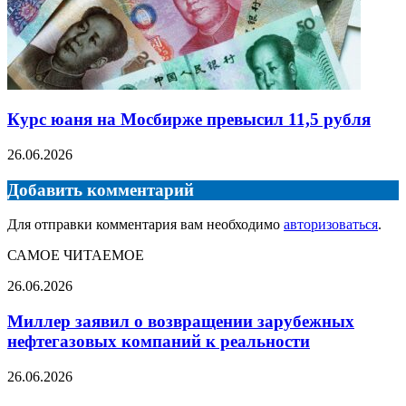
Курс юаня на Мосбирже превысил 11,5 рубля
26.06.2026
Добавить комментарий
Для отправки комментария вам необходимо
авторизоваться
.
САМОЕ ЧИТАЕМОЕ
Миллер
26.06.2026
заявил
о
Миллер заявил о возвращении зарубежных
возвращении
нефтегазовых компаний к реальности
зарубежных
нефтегазовых
Аукцион
26.06.2026
компаний
на
к