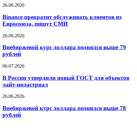
торгов
Binance
26.06.2026
упал
прекратит
до
обслуживать
Binance прекратит обслуживать клиентов из
11,18
клиентов
Евросоюза, пишут СМИ
рубля
из
Евросоюза,
Внебиржевой
26.06.2026
пишут
курс
СМИ
доллара
Внебиржевой курс доллара поднялся выше 79
поднялся
рублей
выше
79
В
06.07.2026
рублей
России
утвердили
В России утвердили новый ГОСТ для объектов
новый
лайт-индастриал
ГОСТ
для
Внебиржевой
26.06.2026
объектов
курс
лайт-
доллара
Внебиржевой курс доллара поднялся выше 78
индастриал
поднялся
рублей
выше
78
рублей