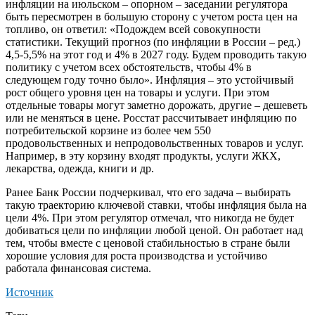
инфляции на июльском – опорном – заседании регулятора
быть пересмотрен в большую сторону с учетом роста цен на
топливо, он ответил: «Подождем всей совокупности
статистики. Текущий прогноз (по инфляции в России – ред.)
4,5-5,5% на этот год и 4% в 2027 году. Будем проводить такую
политику с учетом всех обстоятельств, чтобы 4% в
следующем году точно было». Инфляция – это устойчивый
рост общего уровня цен на товары и услуги. При этом
отдельные товары могут заметно дорожать, другие – дешеветь
или не меняться в цене. Росстат рассчитывает инфляцию по
потребительской корзине из более чем 550
продовольственных и непродовольственных товаров и услуг.
Например, в эту корзину входят продукты, услуги ЖКХ,
лекарства, одежда, книги и др.
Ранее Банк России подчеркивал, что его задача – выбирать
такую траекторию ключевой ставки, чтобы инфляция была на
цели 4%. При этом регулятор отмечал, что никогда не будет
добиваться цели по инфляции любой ценой. Он работает над
тем, чтобы вместе с ценовой стабильностью в стране были
хорошие условия для роста производства и устойчиво
работала финансовая система.
Источник