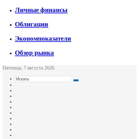
Личные финансы
Облигации
Экономпоказатели
Обзор рынка
Пятница, 7 августа 2026
Искать
Switch
skin
Sidebar
Случайная
статья
Войти
Twitter
YouTube
vk.com
Одноклассники
Telegram
RSS