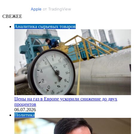
Apple
от TradingView
СВЕЖЕЕ
Аналитика сырьевых товаров
Цены на газ в Европе ускорили снижение до двух
процентов
06.07.2026
Политика