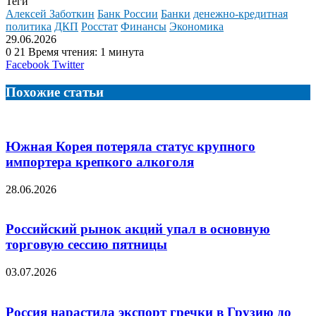
Теги
Алексей Заботкин
Банк России
Банки
денежно-кредитная
политика
ДКП
Росстат
Финансы
Экономика
29.06.2026
0
21
Время чтения: 1 минута
LinkedIn
Tumblr
Reddit
Вконтакте
Одноклассники
Skype
Messenger
Messenger
WhatsApp
Telegram
Viber
Line
Поделиться
Facebook
Twitter
через
электронную
Похожие статьи
почту
Южная Корея потеряла статус крупного
импортера крепкого алкоголя
28.06.2026
Российский рынок акций упал в основную
торговую сессию пятницы
03.07.2026
Россия нарастила экспорт гречки в Грузию до