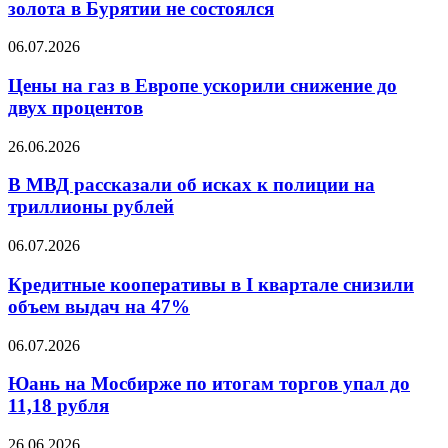
пользования
золота в Бурятии не состоялся
месторождением
золота
Цены
06.07.2026
в
на
Бурятии
газ
Цены на газ в Европе ускорили снижение до
не
в
двух процентов
состоялся
Европе
ускорили
В
26.06.2026
снижение
МВД
до
рассказали
В МВД рассказали об исках к полиции на
двух
об
триллионы рублей
процентов
исках
к
Кредитные
06.07.2026
полиции
кооперативы
на
в
Кредитные кооперативы в I квартале снизили
триллионы
I
объем выдач на 47%
рублей
квартале
снизили
Юань
06.07.2026
объем
на
выдач
Мосбирже
Юань на Мосбирже по итогам торгов упал до
на
по
11,18 рубля
47%
итогам
торгов
Binance
26.06.2026