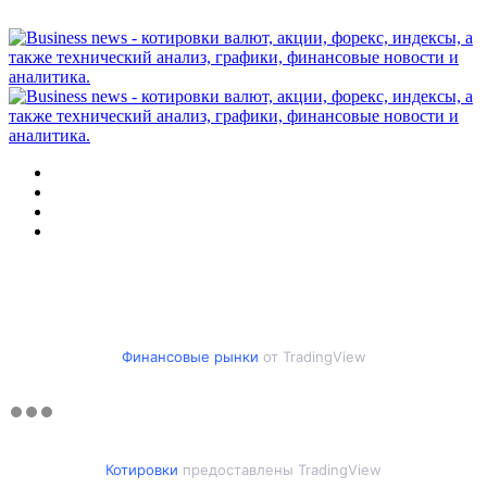
Меню
Искать
Switch
skin
Войти
Финансовые рынки
от TradingView
Котировки
предоставлены TradingView