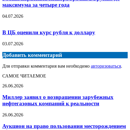
максимума за четыре года
04.07.2026
В ЦБ оценили курс рубля к доллару
03.07.2026
Добавить комментарий
Для отправки комментария вам необходимо
авторизоваться
.
САМОЕ ЧИТАЕМОЕ
Миллер
26.06.2026
заявил
о
Миллер заявил о возвращении зарубежных
возвращении
нефтегазовых компаний к реальности
зарубежных
нефтегазовых
Аукцион
26.06.2026
компаний
на
к
право
Аукцион на право пользования месторождением
реальности