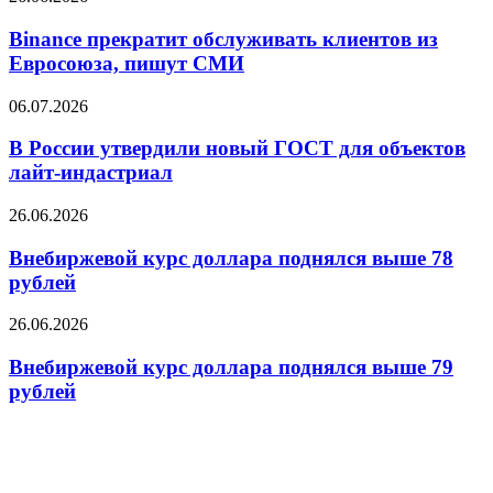
упал
прекратит
до
обслуживать
Binance прекратит обслуживать клиентов из
11,18
клиентов
Евросоюза, пишут СМИ
рубля
из
Евросоюза,
В
06.07.2026
пишут
России
СМИ
утвердили
В России утвердили новый ГОСТ для объектов
новый
лайт-индастриал
ГОСТ
для
Внебиржевой
26.06.2026
объектов
курс
лайт-
доллара
Внебиржевой курс доллара поднялся выше 78
индастриал
поднялся
рублей
выше
78
Внебиржевой
26.06.2026
рублей
курс
доллара
Внебиржевой курс доллара поднялся выше 79
поднялся
рублей
выше
79
рублей